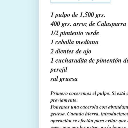
1 pulpo de 1,500 grs.
400 grs. arroz de Calasparra
1/2 pimiento verde
1 cebolla mediana
2 dientes de ajo
1 cucharadita de pimentón d
perejil
sal gruesa
Primero coceremos el pulpo. Si está 
previamente.
Ponemos una cacerola con abundante
gruesa. Cuando hierva, introducimos 
operación se efectúa para evitar que 
veces que por las prisas no lo hago 