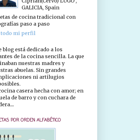
Ciprián(Cervo) LUGO ,
GALICIA, Spain
etas de cocina tradicional con
ografías paso a paso
 todo mi perfil
e blog está dedicado a los
ntes de la cocina sencilla. La que
inaban nuestras madres y
stras abuelas. Sin grandes
plicaciones ni artilugios
osibles.
cocina casera hecha con amor; en
uela de barro y con cuchara de
era....
ETAS POR ORDEN ALFABÉTICO