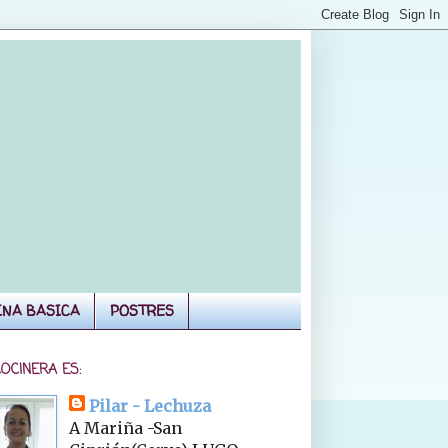
INA BASICA
POSTRES
COCINERA ES:
Pilar - Lechuza
A Mariña -San