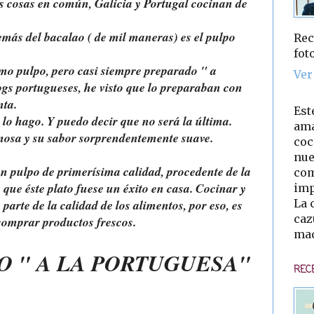
s cosas en común, Galicia y Portugal cocinan de
más del bacalao ( de mil maneras) es el pulpo
Rec
fot
o pulpo, pero casi siempre preparado " a
Ver
ogs portugueses, he visto que lo preparaban con
nta.
Est
 lo hago. Y puedo decir que no será la última.
ama
mosa y su sabor sorprendentemente suave.
coc
nue
un pulpo de primerísima calidad, procedente de la
com
que éste plato fuese un éxito en casa. Cocinar y
imp
La 
parte de la calidad de los alimentos, por eso, es
caz
 comprar productos frescos.
mad
O " A
LA PORTUGUESA
"
REC