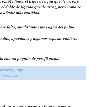
oz. Medimos el triple de agua que de arroz y
 doble de líquido que de arroz, pero como se
rio añadir más cantidad.
ese falta, añadiríamos más agua del pulpo.
landito, apagamos y dejamos reposar cubierto
do con un poquito de perejil picado.
ariscos
,
Pulpo
r - Lechuza
el pulpo con arroz, y tiene que estar