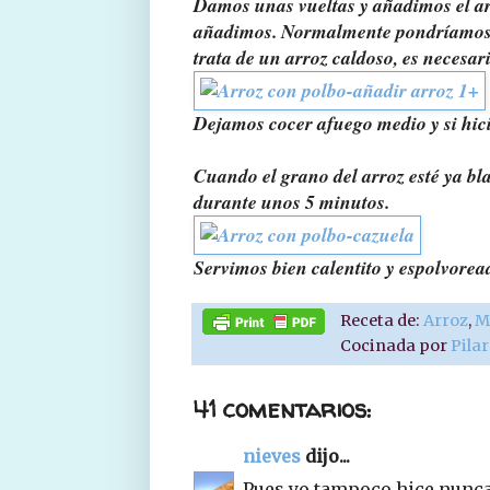
Damos unas vueltas y añadimos el arr
añadimos. Normalmente pondríamos el
trata de un arroz caldoso, es necesa
Dejamos cocer afuego medio y si hici
Cuando el grano del arroz esté ya b
durante unos 5 minutos.
Servimos bien calentito y espolvorea
Receta de:
Arroz
,
M
Cocinada por
Pila
41 comentarios:
nieves
dijo...
Pues yo tampoco hice nunca 