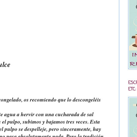
ulce
ESC
ETC:
congelado, os recomiendo que lo descongeléis
 agua a hervir con una cucharada de sal
el pulpo, subimos y bajamos tres veces. Esta
el pulpo se despelleje, pero sinceramente, hay
y no pasa absolutamente nada. Pero la tradición