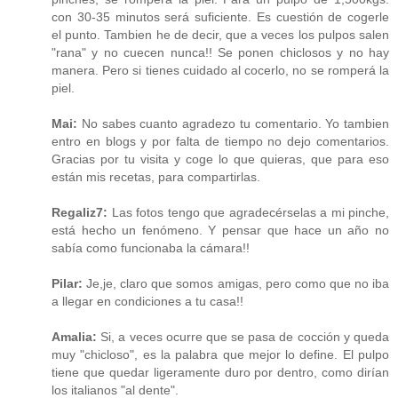
con 30-35 minutos será suficiente. Es cuestión de cogerle
el punto. Tambien he de decir, que a veces los pulpos salen
"rana" y no cuecen nunca!! Se ponen chiclosos y no hay
manera. Pero si tienes cuidado al cocerlo, no se romperá la
piel.
Mai:
No sabes cuanto agradezo tu comentario. Yo tambien
entro en blogs y por falta de tiempo no dejo comentarios.
Gracias por tu visita y coge lo que quieras, que para eso
están mis recetas, para compartirlas.
Regaliz7:
Las fotos tengo que agradecérselas a mi pinche,
está hecho un fenómeno. Y pensar que hace un año no
sabía como funcionaba la cámara!!
Pilar:
Je,je, claro que somos amigas, pero como que no iba
a llegar en condiciones a tu casa!!
Amalia:
Si, a veces ocurre que se pasa de cocción y queda
muy "chicloso", es la palabra que mejor lo define. El pulpo
tiene que quedar ligeramente duro por dentro, como dirían
los italianos "al dente".