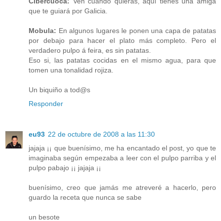
Cibercuoca:
Ven cuando quieras, aquí tienes una amiga
que te guiará por Galicia.
Mobula:
En algunos lugares le ponen una capa de patatas
por debajo para hacer el plato más completo. Pero el
verdadero pulpo á feira, es sin patatas.
Eso si, las patatas cocidas en el mismo agua, para que
tomen una tonalidad rojiza.
Un biquiño a tod@s
Responder
eu93
22 de octubre de 2008 a las 11:30
jajaja ¡¡ que buenísimo, me ha encantado el post, yo que te
imaginaba según empezaba a leer con el pulpo parriba y el
pulpo pabajo ¡¡ jajaja ¡¡
buenísimo, creo que jamás me atreveré a hacerlo, pero
guardo la receta que nunca se sabe
un besote