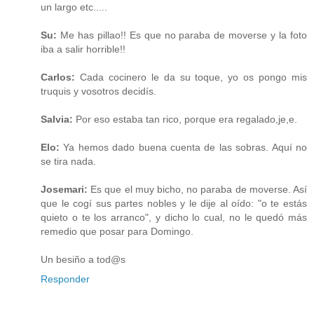
un largo etc.....
Su:
Me has pillao!! Es que no paraba de moverse y la foto
iba a salir horrible!!
Carlos:
Cada cocinero le da su toque, yo os pongo mis
truquis y vosotros decidís.
Salvia:
Por eso estaba tan rico, porque era regalado,je,e.
Elo:
Ya hemos dado buena cuenta de las sobras. Aquí no
se tira nada.
Josemari:
Es que el muy bicho, no paraba de moverse. Así
que le cogí sus partes nobles y le dije al oído: "o te estás
quieto o te los arranco", y dicho lo cual, no le quedó más
remedio que posar para Domingo.
Un besiño a tod@s
Responder