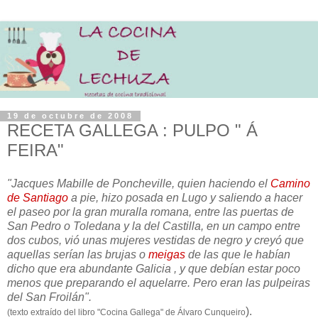
19 de octubre de 2008
RECETA GALLEGA : PULPO " Á
FEIRA"
"Jacques Mabille de Poncheville, quien haciendo el
Camino
de Santiago
a pie, hizo posada en Lugo y saliendo a hacer
el paseo por la gran muralla romana, entre las puertas de
San Pedro o Toledana y la del Castilla, en un campo entre
dos cubos, vió unas mujeres vestidas de negro y creyó que
aquellas serían las brujas o
meigas
de las que le habían
dicho que era abundante Galicia , y que debían estar poco
menos que preparando el aquelarre. Pero eran las pulpeiras
del San Froilán".
).
(texto extraído del libro "Cocina Gallega" de Álvaro Cunqueiro