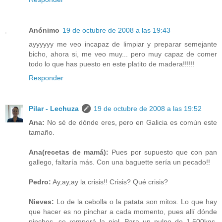
Anónimo
19 de octubre de 2008 a las 19:43
ayyyyyy me veo incapaz de limpiar y preparar semejante
bicho, ahora si, me veo muy... pero muy capaz de comer
todo lo que has puesto en este platito de madera!!!!!!
Responder
Pilar - Lechuza
19 de octubre de 2008 a las 19:52
Ana:
No sé de dónde eres, pero en Galicia es común este
tamaño.
Ana(recetas de mamá):
Pues por supuesto que con pan
gallego, faltaría más. Con una baguette sería un pecado!!
Pedro:
Ay,ay,ay la crisis!! Crisis? Qué crisis?
Nieves:
Lo de la cebolla o la patata son mitos. Lo que hay
que hacer es no pinchar a cada momento, pues allí dónde
pinches, se romperá la piel. Para un pulpo de 1,500kgs.