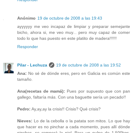
Anónimo
19 de octubre de 2008 a las 19:43
ayyyyyy me veo incapaz de limpiar y preparar semejante
bicho, ahora si, me veo muy... pero muy capaz de comer
todo lo que has puesto en este platito de madera!!!!!!
Responder
Pilar - Lechuza
19 de octubre de 2008 a las 19:52
Ana:
No sé de dónde eres, pero en Galicia es común este
tamaño.
Ana(recetas de mamá):
Pues por supuesto que con pan
gallego, faltaría más. Con una baguette sería un pecado!!
Pedro:
Ay,ay,ay la crisis!! Crisis? Qué crisis?
Nieves:
Lo de la cebolla o la patata son mitos. Lo que hay
que hacer es no pinchar a cada momento, pues allí dónde
pinches, se romperá la piel. Para un pulpo de 1,500kgs.