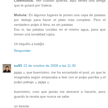
Cibercuoca:
Ven cuando quieras, aquí tienes una amiga
que te guiará por Galicia.
Mobula:
En algunos lugares le ponen una capa de patatas
por debajo para hacer el plato más completo. Pero el
verdadero pulpo á feira, es sin patatas.
Eso si, las patatas cocidas en el mismo agua, para que
tomen una tonalidad rojiza.
Un biquiño a tod@s
Responder
eu93
22 de octubre de 2008 a las 11:30
jajaja ¡¡ que buenísimo, me ha encantado el post, yo que te
imaginaba según empezaba a leer con el pulpo parriba y el
pulpo pabajo ¡¡ jajaja ¡¡
buenísimo, creo que jamás me atreveré a hacerlo, pero
guardo la receta que nunca se sabe
un besote