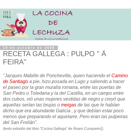
19 de octubre de 2008
RECETA GALLEGA : PULPO " Á
FEIRA"
"Jacques Mabille de Poncheville, quien haciendo el
Camino
de Santiago
a pie, hizo posada en Lugo y saliendo a hacer
el paseo por la gran muralla romana, entre las puertas de
San Pedro o Toledana y la del Castilla, en un campo entre
dos cubos, vió unas mujeres vestidas de negro y creyó que
aquellas serían las brujas o
meigas
de las que le habían
dicho que era abundante Galicia , y que debían estar poco
menos que preparando el aquelarre. Pero eran las pulpeiras
del San Froilán".
).
(texto extraído del libro "Cocina Gallega" de Álvaro Cunqueiro