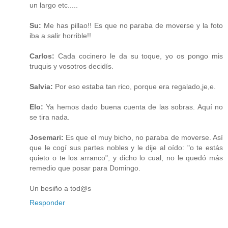
un largo etc.....
Su:
Me has pillao!! Es que no paraba de moverse y la foto
iba a salir horrible!!
Carlos:
Cada cocinero le da su toque, yo os pongo mis
truquis y vosotros decidís.
Salvia:
Por eso estaba tan rico, porque era regalado,je,e.
Elo:
Ya hemos dado buena cuenta de las sobras. Aquí no
se tira nada.
Josemari:
Es que el muy bicho, no paraba de moverse. Así
que le cogí sus partes nobles y le dije al oído: "o te estás
quieto o te los arranco", y dicho lo cual, no le quedó más
remedio que posar para Domingo.
Un besiño a tod@s
Responder