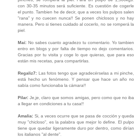
con 30-35 minutos será suficiente. Es cuestión de cogerle
el punto. Tambien he de decir, que a veces los pulpos salen
"rana" y no cuecen nunca!! Se ponen chiclosos y no hay
manera. Pero si tienes cuidado al cocerlo, no se romperá la
piel.
Mai:
No sabes cuanto agradezo tu comentario. Yo tambien
entro en blogs y por falta de tiempo no dejo comentarios.
Gracias por tu visita y coge lo que quieras, que para eso
están mis recetas, para compartirlas.
Regaliz7:
Las fotos tengo que agradecérselas a mi pinche,
está hecho un fenómeno. Y pensar que hace un año no
sabía como funcionaba la cámara!!
Pilar:
Je,je, claro que somos amigas, pero como que no iba
a llegar en condiciones a tu casa!!
Amalia:
Si, a veces ocurre que se pasa de cocción y queda
muy "chicloso", es la palabra que mejor lo define. El pulpo
tiene que quedar ligeramente duro por dentro, como dirían
los italianos "al dente".