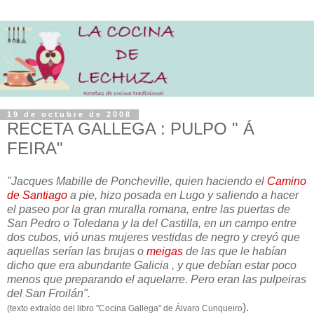
19 de octubre de 2008
RECETA GALLEGA : PULPO " Á
FEIRA"
"Jacques Mabille de Poncheville, quien haciendo el
Camino
de Santiago
a pie, hizo posada en Lugo y saliendo a hacer
el paseo por la gran muralla romana, entre las puertas de
San Pedro o Toledana y la del Castilla, en un campo entre
dos cubos, vió unas mujeres vestidas de negro y creyó que
aquellas serían las brujas o
meigas
de las que le habían
dicho que era abundante Galicia , y que debían estar poco
menos que preparando el aquelarre. Pero eran las pulpeiras
del San Froilán".
).
(texto extraído del libro "Cocina Gallega" de Álvaro Cunqueiro