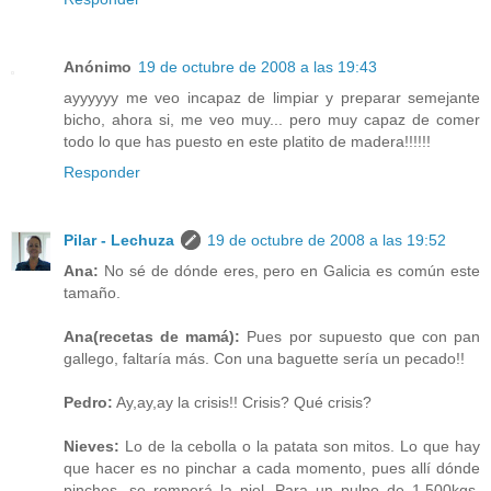
Anónimo
19 de octubre de 2008 a las 19:43
ayyyyyy me veo incapaz de limpiar y preparar semejante
bicho, ahora si, me veo muy... pero muy capaz de comer
todo lo que has puesto en este platito de madera!!!!!!
Responder
Pilar - Lechuza
19 de octubre de 2008 a las 19:52
Ana:
No sé de dónde eres, pero en Galicia es común este
tamaño.
Ana(recetas de mamá):
Pues por supuesto que con pan
gallego, faltaría más. Con una baguette sería un pecado!!
Pedro:
Ay,ay,ay la crisis!! Crisis? Qué crisis?
Nieves:
Lo de la cebolla o la patata son mitos. Lo que hay
que hacer es no pinchar a cada momento, pues allí dónde
pinches, se romperá la piel. Para un pulpo de 1,500kgs.