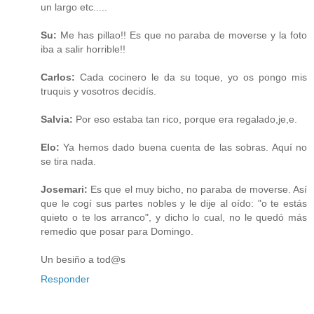
un largo etc.....
Su:
Me has pillao!! Es que no paraba de moverse y la foto
iba a salir horrible!!
Carlos:
Cada cocinero le da su toque, yo os pongo mis
truquis y vosotros decidís.
Salvia:
Por eso estaba tan rico, porque era regalado,je,e.
Elo:
Ya hemos dado buena cuenta de las sobras. Aquí no
se tira nada.
Josemari:
Es que el muy bicho, no paraba de moverse. Así
que le cogí sus partes nobles y le dije al oído: "o te estás
quieto o te los arranco", y dicho lo cual, no le quedó más
remedio que posar para Domingo.
Un besiño a tod@s
Responder