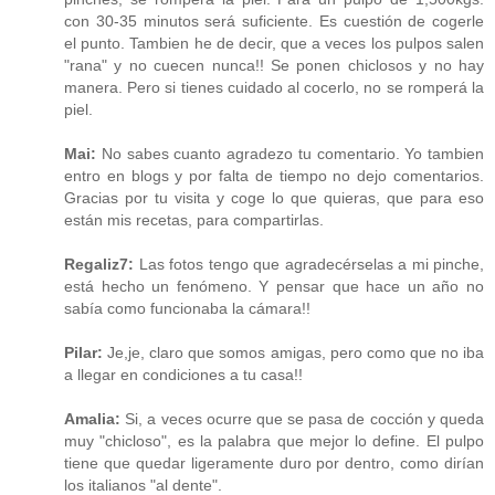
con 30-35 minutos será suficiente. Es cuestión de cogerle
el punto. Tambien he de decir, que a veces los pulpos salen
"rana" y no cuecen nunca!! Se ponen chiclosos y no hay
manera. Pero si tienes cuidado al cocerlo, no se romperá la
piel.
Mai:
No sabes cuanto agradezo tu comentario. Yo tambien
entro en blogs y por falta de tiempo no dejo comentarios.
Gracias por tu visita y coge lo que quieras, que para eso
están mis recetas, para compartirlas.
Regaliz7:
Las fotos tengo que agradecérselas a mi pinche,
está hecho un fenómeno. Y pensar que hace un año no
sabía como funcionaba la cámara!!
Pilar:
Je,je, claro que somos amigas, pero como que no iba
a llegar en condiciones a tu casa!!
Amalia:
Si, a veces ocurre que se pasa de cocción y queda
muy "chicloso", es la palabra que mejor lo define. El pulpo
tiene que quedar ligeramente duro por dentro, como dirían
los italianos "al dente".