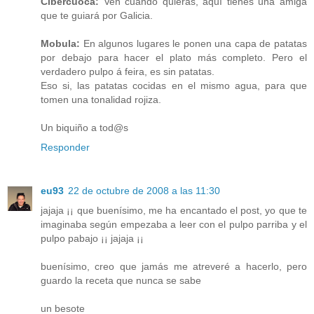
Cibercuoca:
Ven cuando quieras, aquí tienes una amiga
que te guiará por Galicia.
Mobula:
En algunos lugares le ponen una capa de patatas
por debajo para hacer el plato más completo. Pero el
verdadero pulpo á feira, es sin patatas.
Eso si, las patatas cocidas en el mismo agua, para que
tomen una tonalidad rojiza.
Un biquiño a tod@s
Responder
eu93
22 de octubre de 2008 a las 11:30
jajaja ¡¡ que buenísimo, me ha encantado el post, yo que te
imaginaba según empezaba a leer con el pulpo parriba y el
pulpo pabajo ¡¡ jajaja ¡¡
buenísimo, creo que jamás me atreveré a hacerlo, pero
guardo la receta que nunca se sabe
un besote