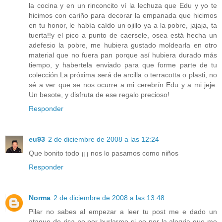
la cocina y en un rinconcito ví la lechuza que Edu y yo te
hicimos con cariño para decorar la empanada que hicimos
en tu honor, le había caído un ojillo ya a la pobre, jajaja, ta
tuerta!!y el pico a punto de caersele, osea está hecha un
adefesio la pobre, me hubiera gustado moldearla en otro
material que no fuera pan porque así hubiera durado más
tiempo, y habertela enviado para que forme parte de tu
colección.La próxima será de arcilla o terracotta o plasti, no
sé a ver que se nos ocurre a mi cerebrín Edu y a mi jeje.
Un besote, y disfruta de ese regalo precioso!
Responder
eu93
2 de diciembre de 2008 a las 12:24
Que bonito todo ¡¡¡ nos lo pasamos como niños
Responder
Norma
2 de diciembre de 2008 a las 13:48
Pilar no sabes al empezar a leer tu post me e dado un
ataque de risa no por burlarme si no por la alegria que me