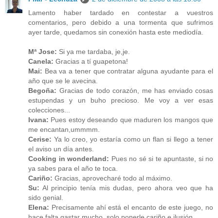
Lamento haber tardado en contestar a vuestros
comentarios, pero debido a una tormenta que sufrimos
ayer tarde, quedamos sin conexión hasta este mediodía.
Mª Jose:
Si ya me tardaba, je,je.
Canela:
Gracias a tí guapetona!
Mai:
Bea va a tener que contratar alguna ayudante para el
año que se le avecina.
Begoña:
Gracias de todo corazón, me has enviado cosas
estupendas y un buho precioso. Me voy a ver esas
colecciones...
Ivana:
Pues estoy deseando que maduren los mangos que
me encantan,ummmm.
Cerise:
Ya lo creo, yo estaría como un flan si llego a tener
el aviso un día antes.
Cooking in wonderland:
Pues no sé si te apuntaste, si no
ya sabes para el año te toca.
Cariño:
Gracias, aprovecharé todo al máximo.
Su:
Al principio tenía mis dudas, pero ahora veo que ha
sido genial.
Elena:
Precisamente ahí está el encanto de este juego, no
hace falta gastar mucho, solo ponerle cariño e ilusión.