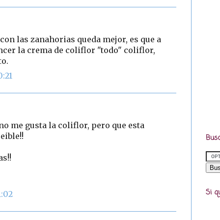
 con las zanahorias queda mejor, es que a
er la crema de coliflor "todo" coliflor,
to.
0:21
o me gusta la coliflor, pero que esta
eible!!
Busc
as!!
Si q
1:02