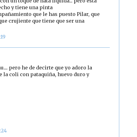
 con un toque de nata líquida... pero ésta
echo y tiene una pinta
ompañamiento que le has puesto Pilar, que
que crujiente que tiene que ser una
:19
... pero he de decirte que yo adoro la
 de la coli con pataquiña, huevo duro y
:24