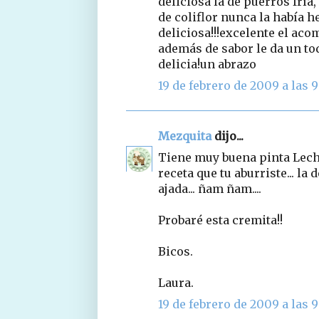
deliciosa la de puerros fría,
de coliflor nunca la había h
deliciosa!!!excelente el ac
además de sabor le da un to
delicia!un abrazo
19 de febrero de 2009 a las 9
Mezquita
dijo...
Tiene muy buena pinta Lechu.
receta que tu aburriste... la
ajada... ñam ñam....
Probaré esta cremita!!
Bicos.
Laura.
19 de febrero de 2009 a las 9