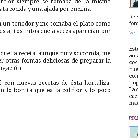
oliflor siempre se tomaba de la misma
ta cocida y una ajada por encima.
Rec
fot
n un tenedor y me tomaba el plato como
os ajitos fritos que a veces aparecían por
Ver
Est
aquella receta, aunque muy socorrida, me
ama
er otras formas deliciosas de preparar la
coc
tigación.
nue
com
imp
con nuevas recetas de ésta hortaliza.
La 
 lo bonita que es la coliflor y lo poco
caz
mad
REC