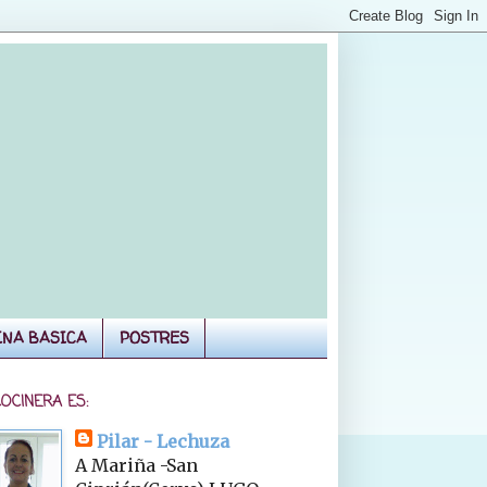
INA BASICA
POSTRES
COCINERA ES:
Pilar - Lechuza
A Mariña -San