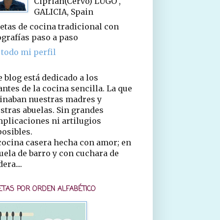
Ciprián(Cervo) LUGO ,
GALICIA, Spain
etas de cocina tradicional con
ografías paso a paso
 todo mi perfil
e blog está dedicado a los
ntes de la cocina sencilla. La que
inaban nuestras madres y
stras abuelas. Sin grandes
plicaciones ni artilugios
osibles.
cocina casera hecha con amor; en
uela de barro y con cuchara de
era....
ETAS POR ORDEN ALFABÉTICO