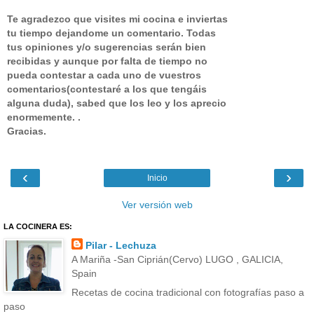
Te agradezco que visites mi cocina e inviertas
tu tiempo dejandome un comentario.
Todas
tus opiniones y/o sugerencias serán bien
recibidas y aunque por falta de tiempo no
pueda contestar a cada uno de vuestros
comentarios(contestaré a los que tengáis
alguna duda), sabed que los leo y los aprecio
enormemente. .
Gracias.
‹
›
Inicio
Ver versión web
LA COCINERA ES:
Pilar - Lechuza
A Mariña -San Ciprián(Cervo) LUGO , GALICIA,
Spain
Recetas de cocina tradicional con fotografías paso a
paso