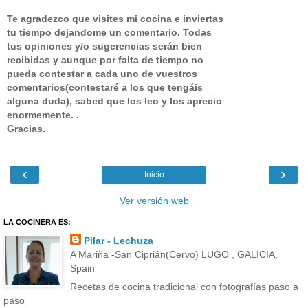
Te agradezco que visites mi cocina e inviertas
tu tiempo dejandome un comentario.
Todas
tus opiniones y/o sugerencias serán bien
recibidas y aunque por falta de tiempo no
pueda contestar a cada uno de vuestros
comentarios(contestaré a los que tengáis
alguna duda), sabed que los leo y los aprecio
enormemente. .
Gracias.
‹
›
Inicio
Ver versión web
LA COCINERA ES:
Pilar - Lechuza
A Mariña -San Ciprián(Cervo) LUGO , GALICIA,
Spain
Recetas de cocina tradicional con fotografías paso a
paso