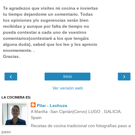
Te agradezco que visites mi cocina e inviertas
tu tiempo dejandome un comentario.
Todas
tus opiniones y/o sugerencias serán bien
recibidas y aunque por falta de tiempo no
pueda contestar a cada uno de vuestros
comentarios(contestaré a los que tengáis
alguna duda), sabed que los leo y los aprecio
enormemente. .
Gracias.
‹
›
Inicio
Ver versión web
LA COCINERA ES:
Pilar - Lechuza
A Mariña -San Ciprián(Cervo) LUGO , GALICIA,
Spain
Recetas de cocina tradicional con fotografías paso a
paso