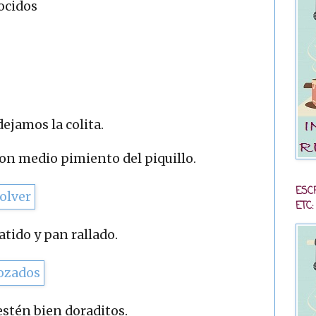
ocidos
ejamos la colita.
n medio pimiento del piquillo.
ESC
ETC:
tido y pan rallado.
estén bien doraditos.