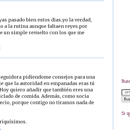
as pasado bien estos dias..yo la verdad,
o a la rutina aunque faltaen reyes.por
ice un simple revuelto con los que me
2
a seguidora pidiendome consejos para una
Busc
je que la autoridad en empanadas eras tú
. Hoy quiero añadir que también eres una
ciclado de comida. Además, como socia
recio, porque contigo no tiramos nada de
Si q
 riquísimos.