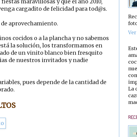
fiestas maravillosas y que el año 2010,
venga cargadito de felicidad para tod@s.
Rec
fot
a de aprovechamiento.
Ver
nos cocidos o a la plancha y no sabemos
 está la solución, los transformamos en
Est
ado de un vinito blanco bien fresquito
ama
cias de nuestros invitados y nadie
coc
nue
com
imp
ariables, pues depende de la cantidad de
La 
brado.
caz
mad
LTOS
REC