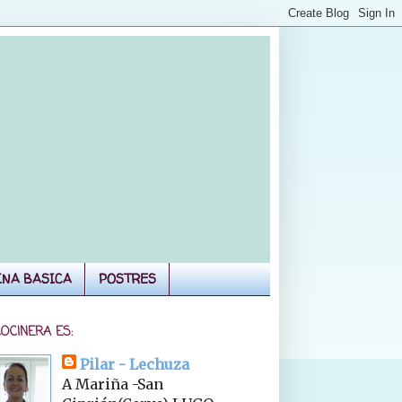
INA BASICA
POSTRES
COCINERA ES:
Pilar - Lechuza
A Mariña -San