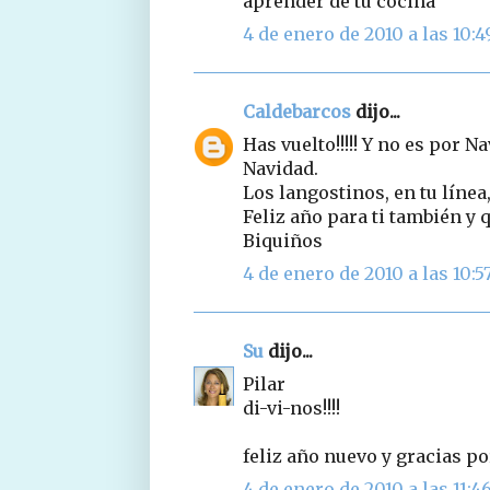
aprender de tu cocina
4 de enero de 2010 a las 10:4
Caldebarcos
dijo...
Has vuelto!!!!! Y no es por N
Navidad.
Los langostinos, en tu línea,
Feliz año para ti también y
Biquiños
4 de enero de 2010 a las 10:5
Su
dijo...
Pilar
di-vi-nos!!!!
feliz año nuevo y gracias por
4 de enero de 2010 a las 11:4