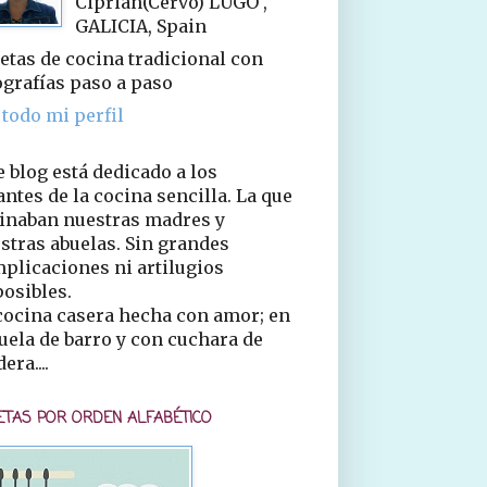
Ciprián(Cervo) LUGO ,
GALICIA, Spain
etas de cocina tradicional con
ografías paso a paso
 todo mi perfil
e blog está dedicado a los
ntes de la cocina sencilla. La que
inaban nuestras madres y
stras abuelas. Sin grandes
plicaciones ni artilugios
osibles.
cocina casera hecha con amor; en
uela de barro y con cuchara de
era....
ETAS POR ORDEN ALFABÉTICO