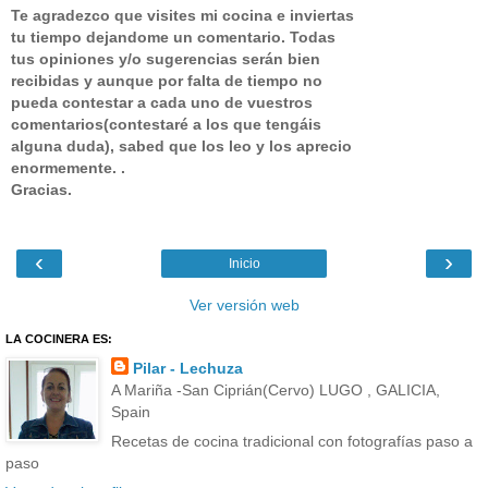
Te agradezco que visites mi cocina e inviertas
tu tiempo dejandome un comentario.
Todas
tus opiniones y/o sugerencias serán bien
recibidas y aunque por falta de tiempo no
pueda contestar a cada uno de vuestros
comentarios(contestaré a los que tengáis
alguna duda), sabed que los leo y los aprecio
enormemente. .
Gracias.
‹
›
Inicio
Ver versión web
LA COCINERA ES:
Pilar - Lechuza
A Mariña -San Ciprián(Cervo) LUGO , GALICIA,
Spain
Recetas de cocina tradicional con fotografías paso a
paso