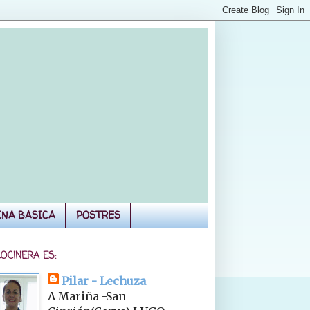
INA BASICA
POSTRES
COCINERA ES:
Pilar - Lechuza
A Mariña -San