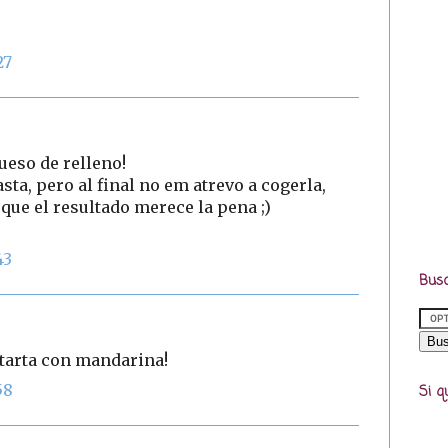
27
ueso de relleno!
sta, pero al final no em atrevo a cogerla,
que el resultado merece la pena ;)
43
Busc
 tarta con mandarina!
58
Si q