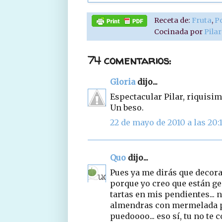
Receta de:
Fruta
,
P
Cocinada por
Pila
74 comentarios:
Gloria
dijo...
Espectacular Pilar, riquisi
Un beso.
22 de mayo de 2010 a las 20:
Quo
dijo...
Pues ya me dirás que decorac
porque yo creo que están gen
tartas en mis pendientes... nen
almendras con mermelada por 
puedoooo... eso sí, tu no te