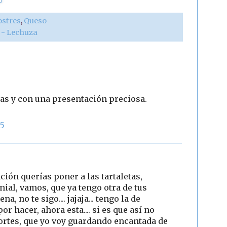
ostres
,
Queso
r - Lechuza
mas y con una presentación preciosa.
15
ión querías poner a las tartaletas,
ial, vamos, que ya tengo otra de tus
a, no te sigo.... jajaja... tengo la de
hacer, ahora esta.... si es que así no
 cortes, que yo voy guardando encantada de