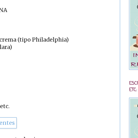
ANA
 crema (tipo Philadelphia)
lara)
ESC
ETC:
etc.