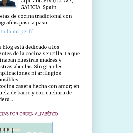
Ciprián(Cervo) LUGO ,
GALICIA, Spain
etas de cocina tradicional con
ografías paso a paso
 todo mi perfil
e blog está dedicado a los
ntes de la cocina sencilla. La que
inaban nuestras madres y
stras abuelas. Sin grandes
plicaciones ni artilugios
osibles.
cocina casera hecha con amor; en
uela de barro y con cuchara de
era....
ETAS POR ORDEN ALFABÉTICO