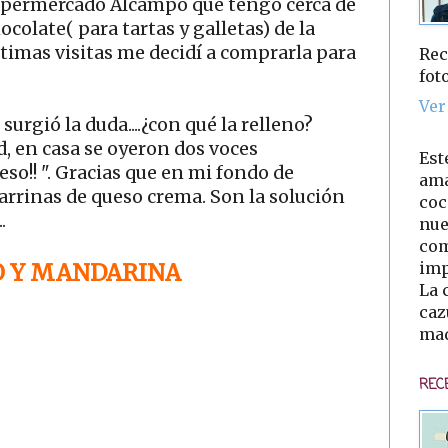
hipermercado Alcampo que tengo cerca de
colate( para tartas y galletas) de la
timas visitas me decidí a comprarla para
Rec
fot
Ver
rgió la duda....¿con qué la relleno?
 en casa se oyeron dos voces
Est
so!! ". Gracias que en mi fondo de
ama
arrinas de queso crema. Son la solución
coc
.
nue
com
imp
O Y MANDARINA
La 
caz
mad
REC