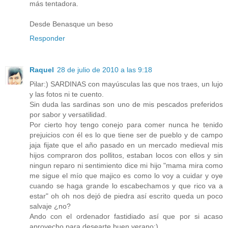
más tentadora.
Desde Benasque un beso
Responder
Raquel
28 de julio de 2010 a las 9:18
Pilar:) SARDINAS con mayúsculas las que nos traes, un lujo
y las fotos ni te cuento.
Sin duda las sardinas son uno de mis pescados preferidos
por sabor y versatilidad.
Por cierto hoy tengo conejo para comer nunca he tenido
prejuicios con él es lo que tiene ser de pueblo y de campo
jaja fijate que el año pasado en un mercado medieval mis
hijos compraron dos pollitos, estaban locos con ellos y sin
ningun reparo ni sentimiento dice mi hijo "mama mira como
me sigue el mío que majico es como lo voy a cuidar y oye
cuando se haga grande lo escabechamos y que rico va a
estar" oh oh nos dejó de piedra así escrito queda un poco
salvaje ¿no?
Ando con el ordenador fastidiado así que por si acaso
aprovecho para desearte buen verano:)