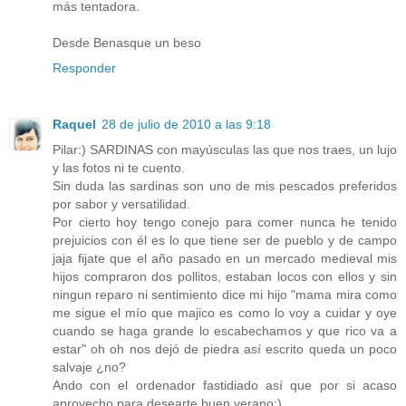
más tentadora.
Desde Benasque un beso
Responder
Raquel
28 de julio de 2010 a las 9:18
Pilar:) SARDINAS con mayúsculas las que nos traes, un lujo
y las fotos ni te cuento.
Sin duda las sardinas son uno de mis pescados preferidos
por sabor y versatilidad.
Por cierto hoy tengo conejo para comer nunca he tenido
prejuicios con él es lo que tiene ser de pueblo y de campo
jaja fijate que el año pasado en un mercado medieval mis
hijos compraron dos pollitos, estaban locos con ellos y sin
ningun reparo ni sentimiento dice mi hijo "mama mira como
me sigue el mío que majico es como lo voy a cuidar y oye
cuando se haga grande lo escabechamos y que rico va a
estar" oh oh nos dejó de piedra así escrito queda un poco
salvaje ¿no?
Ando con el ordenador fastidiado así que por si acaso
aprovecho para desearte buen verano:)