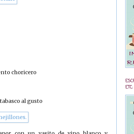
ento choricero
ESC
ETC:
tabasco al gusto
vapor con un vasito de vino blanco y