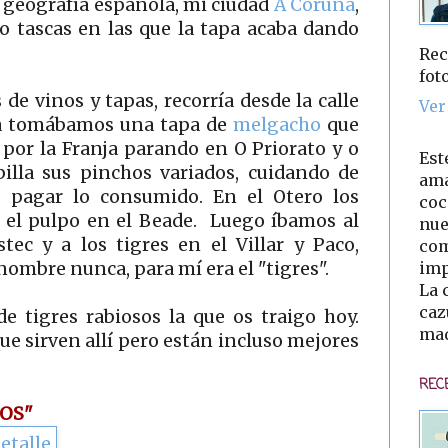
geografía española, mi ciudad
A Coruña
,
o tascas en las que la tapa acaba dando
Rec
fot
 de vinos y tapas, recorría desde la calle
Ver
ca tomábamos una tapa de
melgacho
que
 por la Franja parando en O Priorato y o
Est
lla sus pinchos variados, cuidando de
ama
go pagar lo consumido. En el Otero los
coc
, el pulpo en el Beade. Luego íbamos al
nue
stec y a los tigres en el Villar y Paco,
com
imp
nombre nunca, para mí era el "tigres".
La 
caz
e tigres rabiosos la que os traigo hoy.
mad
e sirven allí pero están incluso mejores
REC
SOS"