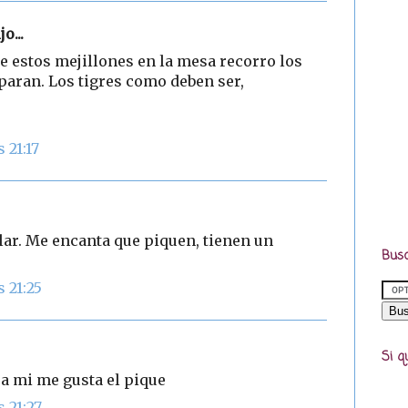
jo...
de estos mejillones en la mesa recorro los
paran. Los tigres como deben ser,
 21:17
ilar. Me encanta que piquen, tienen un
Busc
 21:25
Si q
 a mi me gusta el pique
 21:27