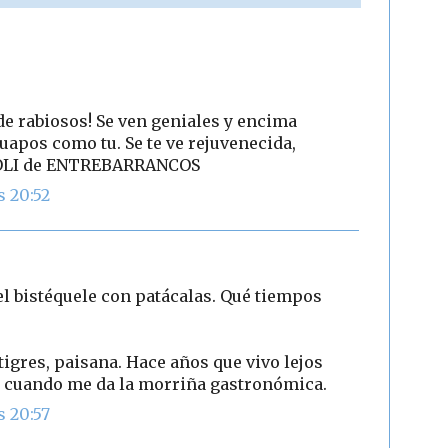
de rabiosos! Se ven geniales y encima
uapos como tu. Se te ve rejuvenecida,
e OLI de ENTREBARRANCOS
s 20:52
 el bistéquele con patácalas. Qué tiempos
 tigres, paisana. Hace años que vivo lejos
en cuando me da la morriña gastronómica.
s 20:57