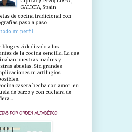
Ciprián(Cervo) LUGO ,
GALICIA, Spain
etas de cocina tradicional con
ografías paso a paso
 todo mi perfil
e blog está dedicado a los
ntes de la cocina sencilla. La que
inaban nuestras madres y
stras abuelas. Sin grandes
plicaciones ni artilugios
osibles.
cocina casera hecha con amor; en
uela de barro y con cuchara de
era....
ETAS POR ORDEN ALFABÉTICO