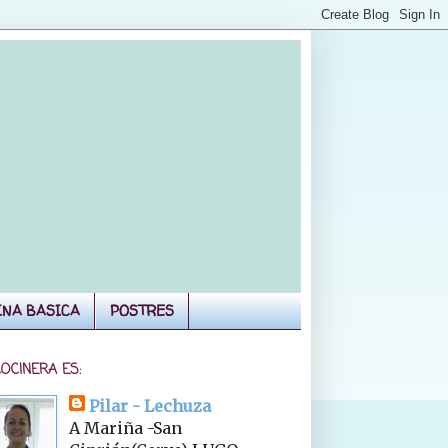
INA BASICA
POSTRES
COCINERA ES:
Pilar - Lechuza
A Mariña -San