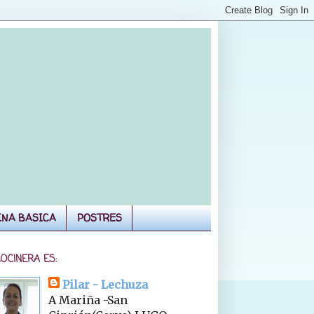
INA BASICA
POSTRES
COCINERA ES:
Pilar - Lechuza
A Mariña -San