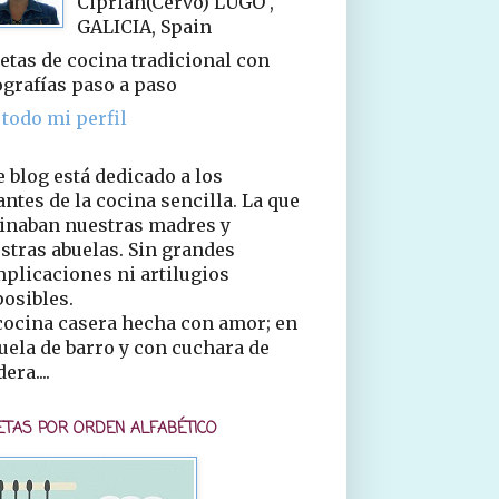
Ciprián(Cervo) LUGO ,
GALICIA, Spain
etas de cocina tradicional con
ografías paso a paso
 todo mi perfil
e blog está dedicado a los
ntes de la cocina sencilla. La que
inaban nuestras madres y
stras abuelas. Sin grandes
plicaciones ni artilugios
osibles.
cocina casera hecha con amor; en
uela de barro y con cuchara de
era....
ETAS POR ORDEN ALFABÉTICO