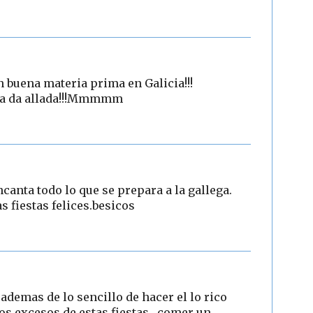
an buena materia prima en Galicia!!!
ma da allada!!!Mmmmm
ncanta todo lo que se prepara a la gallega.
 fiestas felices.besicos
 ademas de lo sencillo de hacer el lo rico
os excesos de estas fiestas , comer un