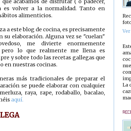
s que acabamos de disfrutar ( o padecer,
a es volver a la normalidad. Tanto en
ábitos alimenticios.
Rec
fot
iza a este blog de cocina, es precisamente
Ver
n su elaboración. Alguna vez se "cuelan"
vedoso, me divierte enormemente
Est
, pero lo que realmente me llena es
ama
pre y sobre todo las recetas gallegas que
coc
o en nuestras cocinas.
nue
com
imp
neras más tradicionales de preparar el
La 
aración se puede elaborar con cualquier
caz
merluza, raya, rape, rodaballo, bacalao,
mad
enéis
aquí.
REC
LLEGA