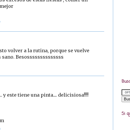
 mejor
6
to volver a la rutina, porque se vuelve
ás sano. Besossssssssssssss
Busc
y este tiene una pinta.... delicisiosa!!!!
Si q
om
9