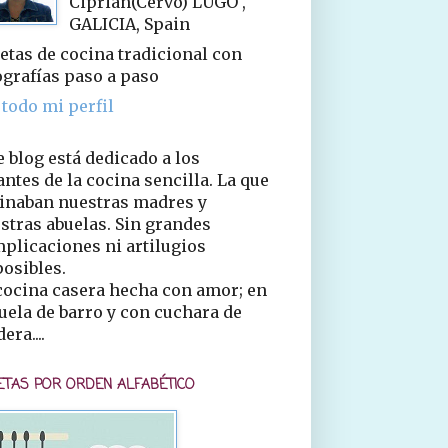
Ciprián(Cervo) LUGO ,
GALICIA, Spain
etas de cocina tradicional con
ografías paso a paso
 todo mi perfil
e blog está dedicado a los
ntes de la cocina sencilla. La que
inaban nuestras madres y
stras abuelas. Sin grandes
plicaciones ni artilugios
osibles.
cocina casera hecha con amor; en
uela de barro y con cuchara de
era....
ETAS POR ORDEN ALFABÉTICO