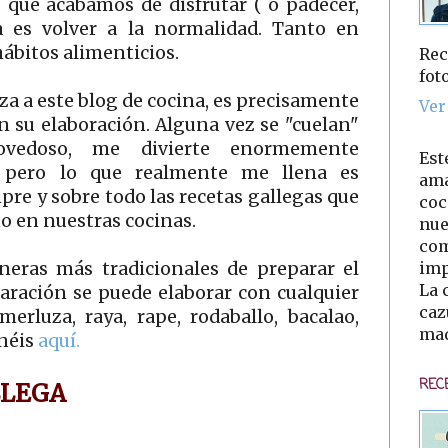
s que acabamos de disfrutar ( o padecer,
a es volver a la normalidad. Tanto en
ábitos alimenticios.
Rec
fot
iza a este blog de cocina, es precisamente
Ver
n su elaboración. Alguna vez se "cuelan"
vedoso, me divierte enormemente
Est
, pero lo que realmente me llena es
ama
pre y sobre todo las recetas gallegas que
coc
o en nuestras cocinas.
nue
com
imp
neras más tradicionales de preparar el
La 
aración se puede elaborar con cualquier
caz
merluza, raya, rape, rodaballo, bacalao,
mad
enéis
aquí.
REC
LLEGA