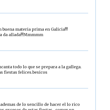
an buena materia prima en Galicia!!!
ma da allada!!!Mmmmm
ncanta todo lo que se prepara a la gallega.
 fiestas felices.besicos
 ademas de lo sencillo de hacer el lo rico
os excesos de estas fiestas , comer un