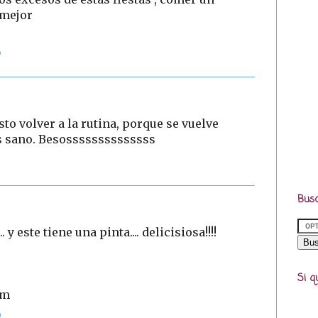
 mejor
6
to volver a la rutina, porque se vuelve
ás sano. Besossssssssssssss
Busc
y este tiene una pinta.... delicisiosa!!!!
Si q
om
9