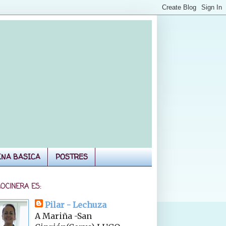
INA BASICA
POSTRES
COCINERA ES:
Pilar - Lechuza
A Mariña -San