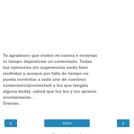
Te agradezco que visites mi cocina e inviertas
tu tiempo dejandome un comentario.
Todas
tus opiniones y/o sugerencias serán bien
recibidas y aunque por falta de tiempo no
pueda contestar a cada uno de vuestros
comentarios(contestaré a los que tengáis
alguna duda), sabed que los leo y los aprecio
enormemente. .
Gracias.
‹
›
Inicio