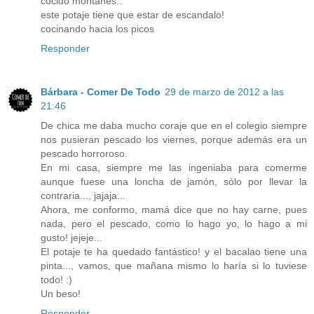
cocido montañes..
este potaje tiene que estar de escandalo!
cocinando hacia los picos
Responder
Bárbara - Comer De Todo
29 de marzo de 2012 a las
21:46
De chica me daba mucho coraje que en el colegio siempre
nos pusieran pescado los viernes, porque además era un
pescado horroroso.
En mi casa, siempre me las ingeniaba para comerme
aunque fuese una loncha de jamón, sólo por llevar la
contraria..., jajaja...
Ahora, me conformo, mamá dice que no hay carne, pues
nada, pero el pescado, como lo hago yo, lo hago a mi
gusto! jejeje...
El potaje te ha quedado fantástico! y el bacalao tiene una
pinta..., vamos, que mañana mismo lo haría si lo tuviese
todo! :)
Un beso!
Responder