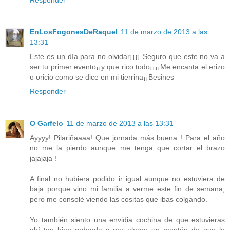
EnLosFogonesDeRaquel
11 de marzo de 2013 a las
13:31
Este es un día para no olvidar¡¡¡¡ Seguro que este no va a
ser tu primer evento¡¡y que rico todo¡¡¡¡Me encanta el erizo
o oricio como se dice en mi tierrina¡¡Besines
Responder
O Garfelo
11 de marzo de 2013 a las 13:31
Ayyyy! Pilariñaaaa! Que jornada más buena ! Para el año
no me la pierdo aunque me tenga que cortar el brazo
jajajaja !
A final no hubiera podido ir igual aunque no estuviera de
baja porque vino mi familia a verme este fin de semana,
pero me consolé viendo las cositas que ibas colgando.
Yo también siento una envidia cochina de que estuvieras
ahí tan bien rodeada y me alegro un montón de que lo