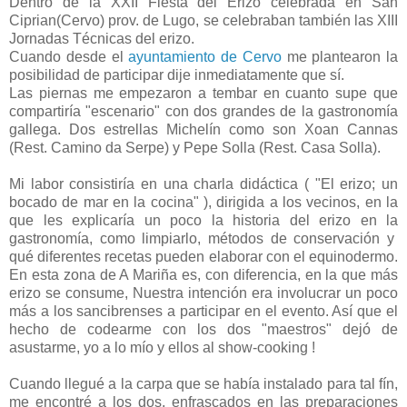
Dentro de la XXII Fiesta del Erizo celebrada en San
Ciprian(Cervo) prov. de Lugo, se celebraban también las XIII
Jornadas Técnicas del erizo.
Cuando desde el
ayuntamiento de Cervo
me plantearon la
posibilidad de participar dije inmediatamente que sí.
Las piernas me empezaron a tembar en cuanto supe que
compartiría "escenario" con dos grandes de la gastronomía
gallega. Dos estrellas Michelín como son Xoan Cannas
(Rest. Camino da Serpe) y Pepe Solla (Rest. Casa Solla).
Mi labor consistiría en una charla didáctica ( "El erizo; un
bocado de mar en la cocina" ), dirigida a los vecinos, en la
que les explicaría un poco la historia del erizo en la
gastronomía, como limpiarlo, métodos de conservación y
qué diferentes recetas pueden elaborar con el equinodermo.
En esta zona de A Mariña es, con diferencia, en la que más
erizo se consume, Nuestra intención era involucrar un poco
más a los sancibrenses a participar en el evento. Así que el
hecho de codearme con los dos "maestros" dejó de
asustarme, yo a lo mío y ellos al show-cooking !
Cuando llegué a la carpa que se había instalado para tal fín,
me encontré a los dos, enfrascados en las preparaciones