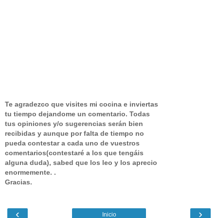
Te agradezco que visites mi cocina e inviertas
tu tiempo dejandome un comentario.
Todas
tus opiniones y/o sugerencias serán bien
recibidas y aunque por falta de tiempo no
pueda contestar a cada uno de vuestros
comentarios(contestaré a los que tengáis
alguna duda), sabed que los leo y los aprecio
enormemente. .
Gracias.
‹
›
Inicio