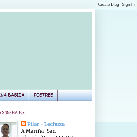
INA BASICA
POSTRES
COCINERA ES:
Pilar - Lechuza
A Mariña -San