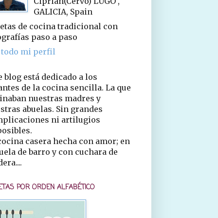
Ciprián(Cervo) LUGO ,
GALICIA, Spain
etas de cocina tradicional con
ografías paso a paso
 todo mi perfil
e blog está dedicado a los
ntes de la cocina sencilla. La que
inaban nuestras madres y
stras abuelas. Sin grandes
plicaciones ni artilugios
osibles.
cocina casera hecha con amor; en
uela de barro y con cuchara de
era....
ETAS POR ORDEN ALFABÉTICO