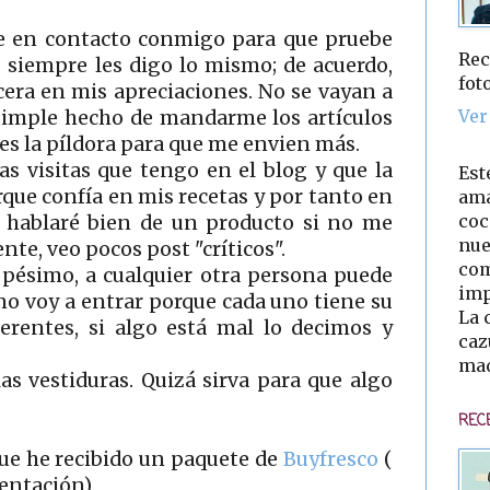
 en contacto conmigo para que pruebe
Rec
o siempre les digo lo mismo; de acuerdo,
fot
cera en mis apreciaciones. No se vayan a
Ver
 simple hecho de mandarme los artículos
les la píldora para que me envien más.
as visitas que tengo en el blog y que la
Est
que confía en mis recetas y por tanto en
ama
coc
o hablaré bien de un producto si no me
nue
te, veo pocos post "críticos".
com
 pésimo, a cualquier otra persona puede
imp
no voy a entrar porque cada uno tiene su
La 
herentes, si algo está mal lo decimos y
caz
mad
as vestiduras. Quizá sirva para que algo
REC
ue he recibido un paquete de
Buyfresco
(
entación).