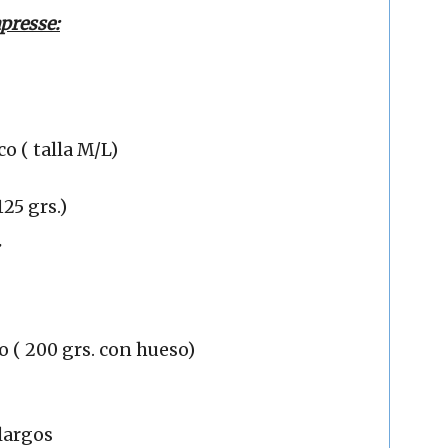
apresse:
o ( talla M/L)
25 grs.)
o ( 200 grs. con hueso)
largos