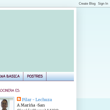
INA BASICA
POSTRES
COCINERA ES:
Pilar - Lechuza
A Mariña -San