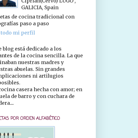
Ciprián(Cervo) LUGO ,
GALICIA, Spain
etas de cocina tradicional con
ografías paso a paso
 todo mi perfil
e blog está dedicado a los
ntes de la cocina sencilla. La que
inaban nuestras madres y
stras abuelas. Sin grandes
plicaciones ni artilugios
osibles.
cocina casera hecha con amor; en
uela de barro y con cuchara de
era....
ETAS POR ORDEN ALFABÉTICO