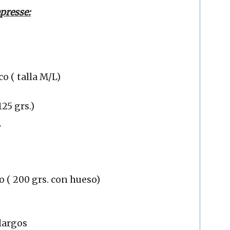
apresse:
o ( talla M/L)
25 grs.)
o ( 200 grs. con hueso)
largos