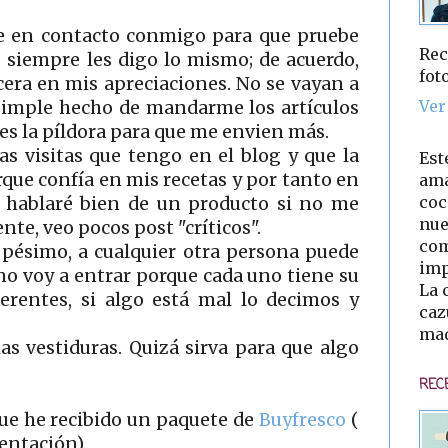
 en contacto conmigo para que pruebe
Rec
o siempre les digo lo mismo; de acuerdo,
fot
cera en mis apreciaciones. No se vayan a
Ver
 simple hecho de mandarme los artículos
les la píldora para que me envien más.
as visitas que tengo en el blog y que la
Est
que confía en mis recetas y por tanto en
ama
coc
o hablaré bien de un producto si no me
nue
te, veo pocos post "críticos".
com
 pésimo, a cualquier otra persona puede
imp
no voy a entrar porque cada uno tiene su
La 
herentes, si algo está mal lo decimos y
caz
mad
as vestiduras. Quizá sirva para que algo
REC
ue he recibido un paquete de
Buyfresco
(
entación).