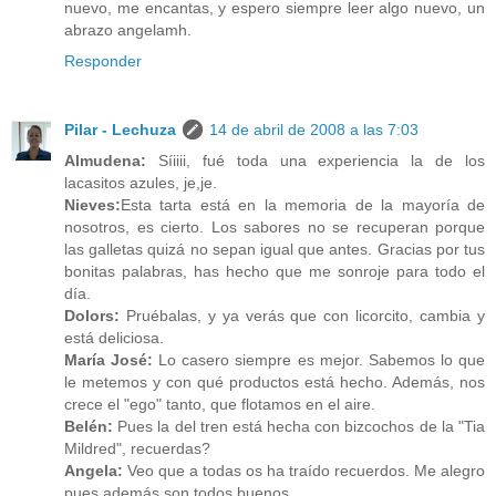
nuevo, me encantas, y espero siempre leer algo nuevo, un
abrazo angelamh.
Responder
Pilar - Lechuza
14 de abril de 2008 a las 7:03
Almudena:
Síiiii, fué toda una experiencia la de los
lacasitos azules, je,je.
Nieves:
Esta tarta está en la memoria de la mayoría de
nosotros, es cierto. Los sabores no se recuperan porque
las galletas quizá no sepan igual que antes. Gracias por tus
bonitas palabras, has hecho que me sonroje para todo el
día.
Dolors:
Pruébalas, y ya verás que con licorcito, cambia y
está deliciosa.
María José:
Lo casero siempre es mejor. Sabemos lo que
le metemos y con qué productos está hecho. Además, nos
crece el "ego" tanto, que flotamos en el aire.
Belén:
Pues la del tren está hecha con bizcochos de la "Tia
Mildred", recuerdas?
Angela:
Veo que a todas os ha traído recuerdos. Me alegro
pues además son todos buenos.