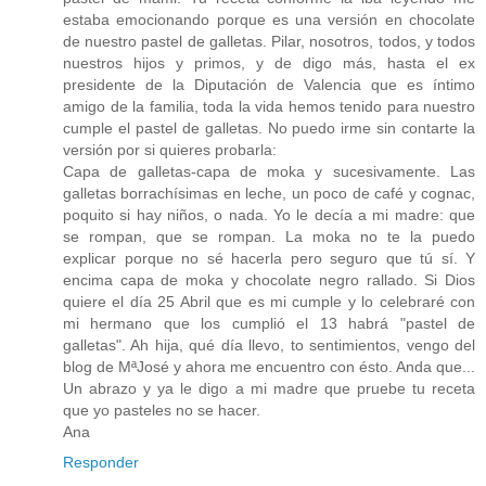
estaba emocionando porque es una versión en chocolate
de nuestro pastel de galletas. Pilar, nosotros, todos, y todos
nuestros hijos y primos, y de digo más, hasta el ex
presidente de la Diputación de Valencia que es íntimo
amigo de la familia, toda la vida hemos tenido para nuestro
cumple el pastel de galletas. No puedo irme sin contarte la
versión por si quieres probarla:
Capa de galletas-capa de moka y sucesivamente. Las
galletas borrachísimas en leche, un poco de café y cognac,
poquito si hay niños, o nada. Yo le decía a mi madre: que
se rompan, que se rompan. La moka no te la puedo
explicar porque no sé hacerla pero seguro que tú sí. Y
encima capa de moka y chocolate negro rallado. Si Dios
quiere el día 25 Abril que es mi cumple y lo celebraré con
mi hermano que los cumplió el 13 habrá "pastel de
galletas". Ah hija, qué día llevo, to sentimientos, vengo del
blog de MªJosé y ahora me encuentro con ésto. Anda que...
Un abrazo y ya le digo a mi madre que pruebe tu receta
que yo pasteles no se hacer.
Ana
Responder