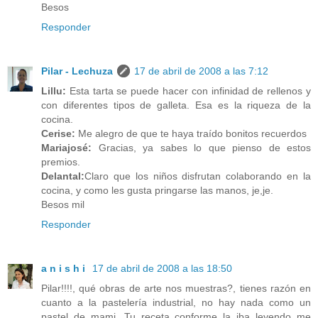
Besos
Responder
Pilar - Lechuza
17 de abril de 2008 a las 7:12
Lillu:
Esta tarta se puede hacer con infinidad de rellenos y
con diferentes tipos de galleta. Esa es la riqueza de la
cocina.
Cerise:
Me alegro de que te haya traído bonitos recuerdos
Mariajosé:
Gracias, ya sabes lo que pienso de estos
premios.
Delantal:
Claro que los niños disfrutan colaborando en la
cocina, y como les gusta pringarse las manos, je,je.
Besos mil
Responder
a n i s h i
17 de abril de 2008 a las 18:50
Pilar!!!!, qué obras de arte nos muestras?, tienes razón en
cuanto a la pastelería industrial, no hay nada como un
pastel de mami. Tu receta conforme la iba leyendo me