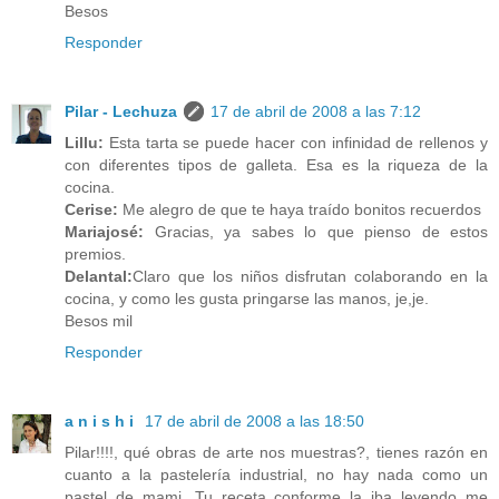
Besos
Responder
Pilar - Lechuza
17 de abril de 2008 a las 7:12
Lillu:
Esta tarta se puede hacer con infinidad de rellenos y
con diferentes tipos de galleta. Esa es la riqueza de la
cocina.
Cerise:
Me alegro de que te haya traído bonitos recuerdos
Mariajosé:
Gracias, ya sabes lo que pienso de estos
premios.
Delantal:
Claro que los niños disfrutan colaborando en la
cocina, y como les gusta pringarse las manos, je,je.
Besos mil
Responder
a n i s h i
17 de abril de 2008 a las 18:50
Pilar!!!!, qué obras de arte nos muestras?, tienes razón en
cuanto a la pastelería industrial, no hay nada como un
pastel de mami. Tu receta conforme la iba leyendo me