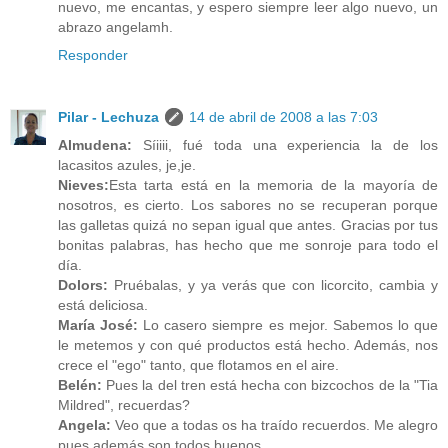
nuevo, me encantas, y espero siempre leer algo nuevo, un
abrazo angelamh.
Responder
Pilar - Lechuza
14 de abril de 2008 a las 7:03
Almudena:
Síiiii, fué toda una experiencia la de los
lacasitos azules, je,je.
Nieves:
Esta tarta está en la memoria de la mayoría de
nosotros, es cierto. Los sabores no se recuperan porque
las galletas quizá no sepan igual que antes. Gracias por tus
bonitas palabras, has hecho que me sonroje para todo el
día.
Dolors:
Pruébalas, y ya verás que con licorcito, cambia y
está deliciosa.
María José:
Lo casero siempre es mejor. Sabemos lo que
le metemos y con qué productos está hecho. Además, nos
crece el "ego" tanto, que flotamos en el aire.
Belén:
Pues la del tren está hecha con bizcochos de la "Tia
Mildred", recuerdas?
Angela:
Veo que a todas os ha traído recuerdos. Me alegro
pues además son todos buenos.