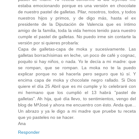
estaba emocionando porque es una versión en chocolate
de nuestro pastel de galletas. Pilar, nosotros, todos, y todos
nuestros hijos y primos, y de digo más, hasta el ex
presidente de la Diputación de Valencia que es íntimo
amigo de la familia, toda la vida hemos tenido para nuestro
cumple el pastel de galletas. No puedo irme sin contarte la
versión por si quieres probarla:
Capa de galletas-capa de moka y sucesivamente. Las
galletas borrachísimas en leche, un poco de café y cognac,
poquito si hay niños, o nada. Yo le decía a mi madre: que
se rompan, que se rompan. La moka no te la puedo
explicar porque no sé hacerla pero seguro que tú sí. Y
encima capa de moka y chocolate negro rallado. Si Dios
quiere el día 25 Abril que es mi cumple y lo celebraré con
mi hermano que los cumplió el 13 habrá "pastel de
galletas". Ah hija, qué día llevo, to sentimientos, vengo del
blog de MªJosé y ahora me encuentro con ésto. Anda que...
Un abrazo y ya le digo a mi madre que pruebe tu receta
que yo pasteles no se hacer.
Ana
Responder