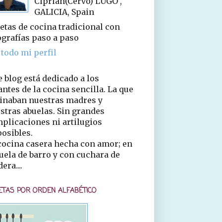
Ciprián(Cervo) LUGO ,
GALICIA, Spain
etas de cocina tradicional con
ografías paso a paso
 todo mi perfil
e blog está dedicado a los
ntes de la cocina sencilla. La que
inaban nuestras madres y
stras abuelas. Sin grandes
plicaciones ni artilugios
osibles.
cocina casera hecha con amor; en
uela de barro y con cuchara de
era....
ETAS POR ORDEN ALFABÉTICO