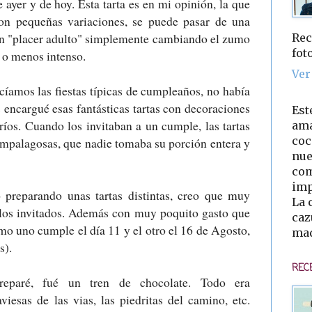
ayer y de hoy. Esta tarta es en mi opinión, la que
on pequeñas variaciones, se puede pasar de una
 un "placer adulto" simplemente cambiando el zumo
Rec
fot
s o menos intenso.
Ver
íamos las fiestas típicas de cumpleaños, no había
s encargué esas fantásticas tartas con decoraciones
Est
íos. Cuando los invitaban a un cumple, las tartas
ama
coc
mpalagosas, que nadie tomaba su porción entera y
nue
com
imp
o preparando unas tartas distintas, creo que muy
La 
 los invitados. Además con muy poquito gasto que
caz
omo uno cumple el día 11 y el otro el 16 de Agosto,
mad
s).
REC
reparé, fué un tren de chocolate. Todo era
viesas de las vias, las piedritas del camino, etc.