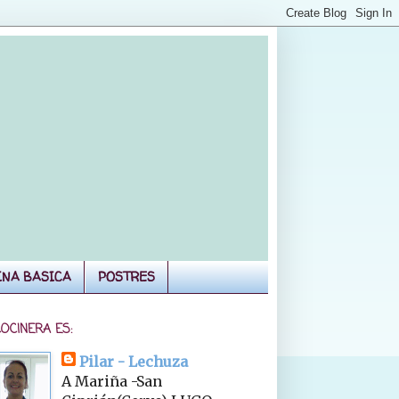
INA BASICA
POSTRES
COCINERA ES:
Pilar - Lechuza
A Mariña -San