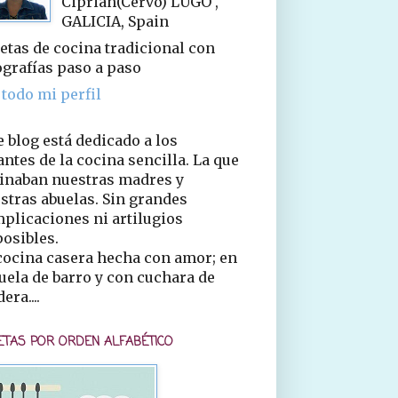
Ciprián(Cervo) LUGO ,
GALICIA, Spain
etas de cocina tradicional con
ografías paso a paso
 todo mi perfil
e blog está dedicado a los
ntes de la cocina sencilla. La que
inaban nuestras madres y
stras abuelas. Sin grandes
plicaciones ni artilugios
osibles.
cocina casera hecha con amor; en
uela de barro y con cuchara de
era....
ETAS POR ORDEN ALFABÉTICO