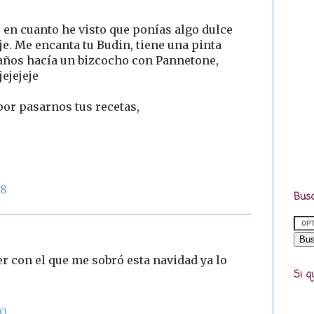
e en cuanto he visto que ponías algo dulce
je. Me encanta tu Budin, tiene una pinta
s años hacía un bizcocho con Pannetone,
jejejeje
por pasarnos tus recetas,
58
Busc
er con el que me sobró esta navidad ya lo
Si q
00