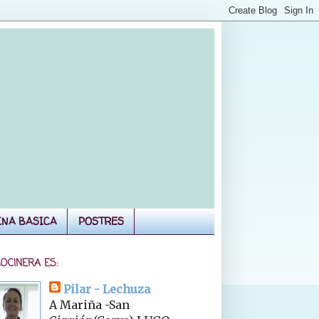
INA BASICA
POSTRES
COCINERA ES:
Pilar - Lechuza
A Mariña -San