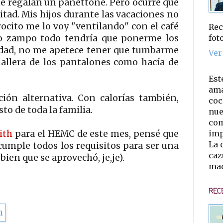
me regalan un panettone. Pero ocurre que
tad. Mis hijos durante las vacaciones no
rocito me lo voy "ventilando" con el café
Rec
fot
 lo zampo todo tendría que ponerme los
erdad, no me apetece tener que tumbarme
Ver
mallera de los pantalones como hacía de
Est
ama
ión alternativa. Con calorías también,
coc
to de toda la familia.
nue
com
imp
ith
para el HEMC de este mes, pensé que
La 
e cumple todos los requisitos para ser una
caz
ien que se aprovechó, je,je).
mad
REC