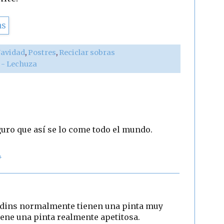
avidad
,
Postres
,
Reciclar sobras
r - Lechuza
guro que así se lo come todo el mundo.
4
udins normalmente tienen una pinta muy
iene una pinta realmente apetitosa.