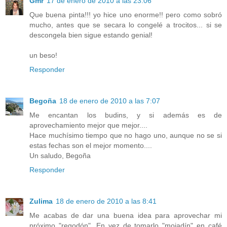
Gmr
17 de enero de 2010 a las 23:06
Que buena pinta!!! yo hice uno enorme!! pero como sobró
mucho, antes que se secara lo congelé a trocitos... si se
descongela bien sigue estando genial!
un beso!
Responder
Begoña
18 de enero de 2010 a las 7:07
Me encantan los budins, y si además es de
aprovechamiento mejor que mejor....
Hace muchísimo tiempo que no hago uno, aunque no se si
estas fechas son el mejor momento....
Un saludo, Begoña
Responder
Zulima
18 de enero de 2010 a las 8:41
Me acabas de dar una buena idea para aprovechar mi
próximo "regodón". En vez de tomarlo "mojadín" en café