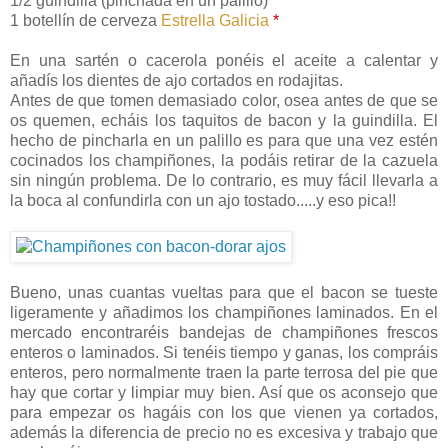
1/2 guindilla (pinchada en un palillo)
1 botellín de cerveza
Estrella Galicia
*
En una sartén o cacerola ponéis el aceite a calentar y
añadís los dientes de ajo cortados en rodajitas.
Antes de que tomen demasiado color, osea antes de que se
os quemen, echáis los taquitos de bacon y la guindilla. El
hecho de pincharla en un palillo es para que una vez estén
cocinados los champiñones, la podáis retirar de la cazuela
sin ningún problema. De lo contrario, es muy fácil llevarla a
la boca al confundirla con un ajo tostado.....y eso pica!!
Bueno, unas cuantas vueltas para que el bacon se tueste
ligeramente y añadimos los champiñones laminados. En el
mercado encontraréis bandejas de champiñones frescos
enteros o laminados. Si tenéis tiempo y ganas, los compráis
enteros, pero normalmente traen la parte terrosa del pie que
hay que cortar y limpiar muy bien. Así que os aconsejo que
para empezar os hagáis con los que vienen ya cortados,
además la diferencia de precio no es excesiva y trabajo que