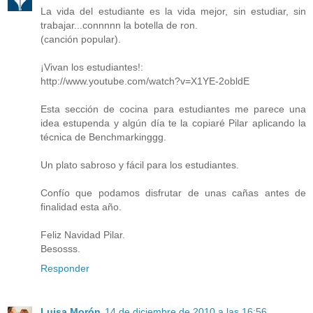
La vida del estudiante es la vida mejor, sin estudiar, sin
trabajar...connnnn la botella de ron.
(canción popular).
¡Vivan los estudiantes!:
http://www.youtube.com/watch?v=X1YE-2obldE
Esta sección de cocina para estudiantes me parece una
idea estupenda y algún día te la copiaré Pilar aplicando la
técnica de Benchmarkinggg.
Un plato sabroso y fácil para los estudiantes.
Confío que podamos disfrutar de unas cañas antes de
finalidad esta año.
Feliz Navidad Pilar.
Besosss.
Responder
Luisa Morón
14 de diciembre de 2010 a las 16:56