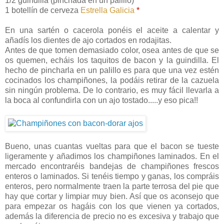
1/2 guindilla (pinchada en un palillo)
1 botellín de cerveza
Estrella Galicia
*
En una sartén o cacerola ponéis el aceite a calentar y
añadís los dientes de ajo cortados en rodajitas.
Antes de que tomen demasiado color, osea antes de que se
os quemen, echáis los taquitos de bacon y la guindilla. El
hecho de pincharla en un palillo es para que una vez estén
cocinados los champiñones, la podáis retirar de la cazuela
sin ningún problema. De lo contrario, es muy fácil llevarla a
la boca al confundirla con un ajo tostado.....y eso pica!!
Bueno, unas cuantas vueltas para que el bacon se tueste
ligeramente y añadimos los champiñones laminados. En el
mercado encontraréis bandejas de champiñones frescos
enteros o laminados. Si tenéis tiempo y ganas, los compráis
enteros, pero normalmente traen la parte terrosa del pie que
hay que cortar y limpiar muy bien. Así que os aconsejo que
para empezar os hagáis con los que vienen ya cortados,
además la diferencia de precio no es excesiva y trabajo que