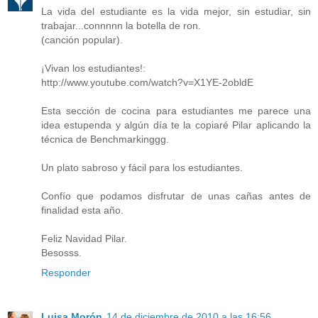
La vida del estudiante es la vida mejor, sin estudiar, sin
trabajar...connnnn la botella de ron.
(canción popular).
¡Vivan los estudiantes!:
http://www.youtube.com/watch?v=X1YE-2obldE
Esta sección de cocina para estudiantes me parece una
idea estupenda y algún día te la copiaré Pilar aplicando la
técnica de Benchmarkinggg.
Un plato sabroso y fácil para los estudiantes.
Confío que podamos disfrutar de unas cañas antes de
finalidad esta año.
Feliz Navidad Pilar.
Besosss.
Responder
Luisa Morón
14 de diciembre de 2010 a las 16:56