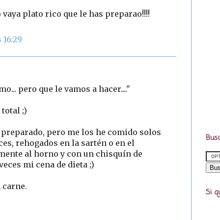
o vaya plato rico que le has preparao!!!!
 16:29
o... pero que le vamos a hacer...."
 total ;)
e preparado, pero me los he comido solos
Busc
es, rehogados en la sartén o en el
amente al horno y con un chisquín de
eces mi cena de dieta ;)
 carne.
Si q