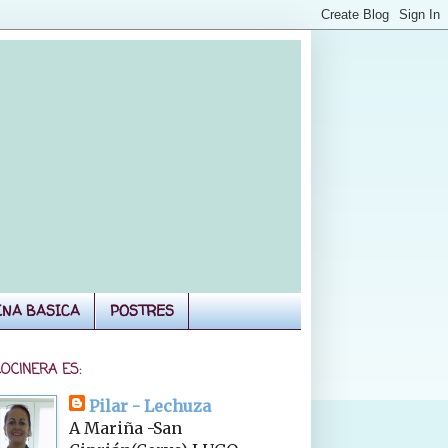
INA BASICA
POSTRES
COCINERA ES:
Pilar - Lechuza
A Mariña -San