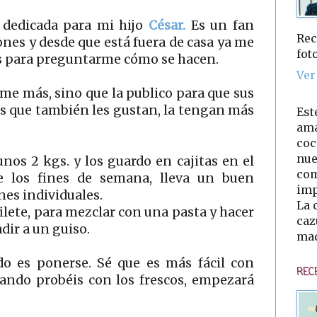
 dedicada para mi hijo
César.
Es un fan
Rec
nes y desde que está fuera de casa ya me
fot
es para preguntarme cómo se hacen.
Ver
me más, sino que la publico para que sus
os que también les gustan, la tengan más
Est
ama
coc
nue
s 2 kgs. y los guardo en cajitas en el
com
e los fines de semana, lleva un buen
imp
nes individuales.
La 
lete, para mezclar con una pasta y hacer
caz
dir a un guiso.
mad
odo es ponerse. Sé que es más fácil con
REC
ando probéis con los frescos, empezará