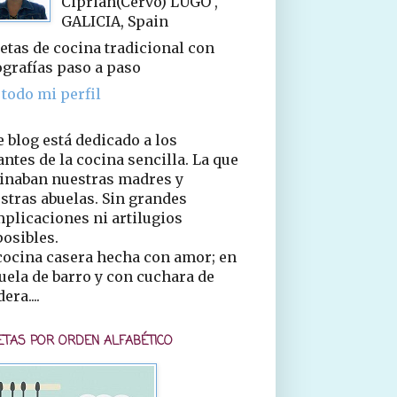
Ciprián(Cervo) LUGO ,
GALICIA, Spain
etas de cocina tradicional con
ografías paso a paso
 todo mi perfil
e blog está dedicado a los
ntes de la cocina sencilla. La que
inaban nuestras madres y
stras abuelas. Sin grandes
plicaciones ni artilugios
osibles.
cocina casera hecha con amor; en
uela de barro y con cuchara de
era....
ETAS POR ORDEN ALFABÉTICO