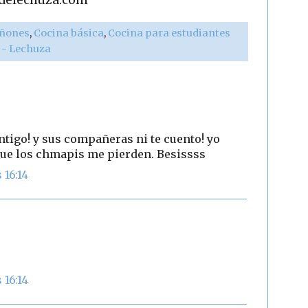
ñones
,
Cocina básica
,
Cocina para estudiantes
r - Lechuza
ntigo! y sus compañeras ni te cuento! yo
que los chmapis me pierden. Besissss
 16:14
 16:14