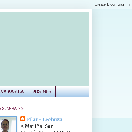
INA BASICA
POSTRES
COCINERA ES:
Pilar - Lechuza
A Mariña -San