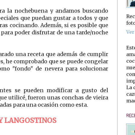
ra la nochebuena y andamos buscando
Rec
eciales que puedan gustar a todos y que
fot
ras cocinando. Además, si es posible que
Ver
 para poder disfrutar de una tarde/noche
Est
parado una receta que además de cumplir
ama
coc
es, he comprobado que se puede congelar
nue
como "fondo" de nevera para solucionar
com
imp
La 
entes se pueden modificar a gusto del
caz
e utilicé, fueron unas conchas de vieira
mad
adas para una ocasión como esta.
REC
Y LANGOSTINOS