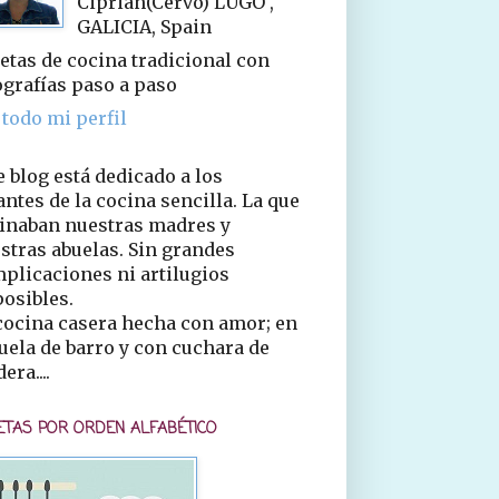
Ciprián(Cervo) LUGO ,
GALICIA, Spain
etas de cocina tradicional con
ografías paso a paso
 todo mi perfil
e blog está dedicado a los
ntes de la cocina sencilla. La que
inaban nuestras madres y
stras abuelas. Sin grandes
plicaciones ni artilugios
osibles.
cocina casera hecha con amor; en
uela de barro y con cuchara de
era....
ETAS POR ORDEN ALFABÉTICO