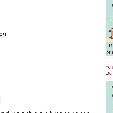
os)
ESC
ETC:
cucharadas de aceite de oliva y poche el