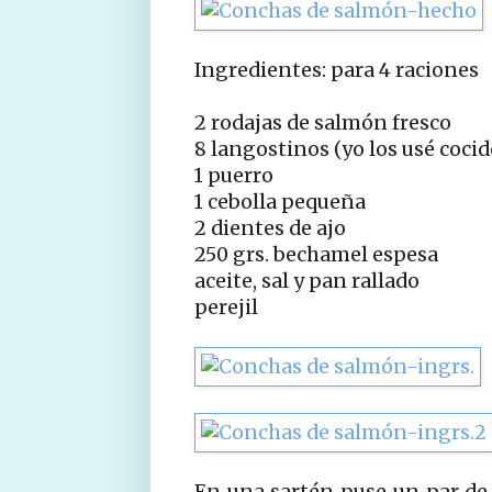
Ingredientes: para 4 raciones
2 rodajas de salmón fresco
8 langostinos (yo los usé cocid
1 puerro
1 cebolla pequeña
2 dientes de ajo
250 grs. bechamel espesa
aceite, sal y pan rallado
perejil
En una sartén puse un par de 