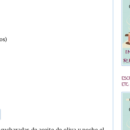
os)
ESC
ETC:
cucharadas de aceite de oliva y poche el