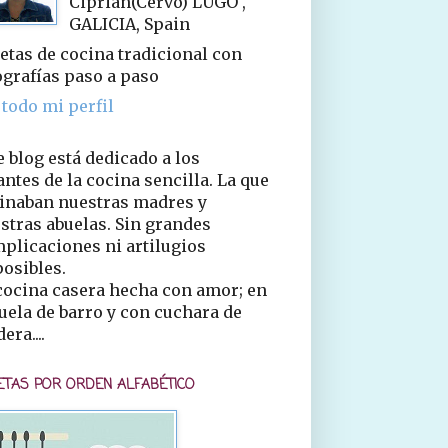
Ciprián(Cervo) LUGO ,
GALICIA, Spain
etas de cocina tradicional con
ografías paso a paso
 todo mi perfil
e blog está dedicado a los
ntes de la cocina sencilla. La que
inaban nuestras madres y
stras abuelas. Sin grandes
plicaciones ni artilugios
osibles.
cocina casera hecha con amor; en
uela de barro y con cuchara de
era....
ETAS POR ORDEN ALFABÉTICO