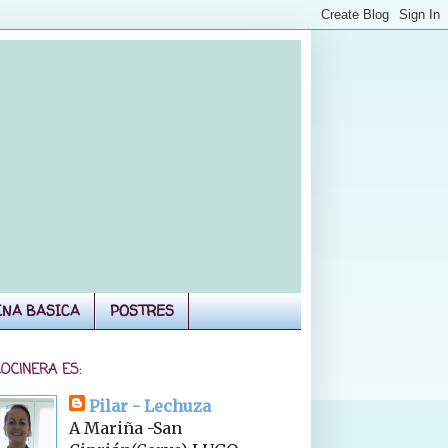
INA BASICA
POSTRES
COCINERA ES:
Pilar - Lechuza
A Mariña -San