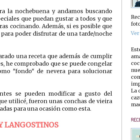
ra la nochebuena y andamos buscando
Rec
eciales que puedan gustar a todos y que
fot
ras cocinando. Además, si es posible que
Ver
 para poder disfrutar de una tarde/noche
Est
parado una receta que además de cumplir
ama
coc
es, he comprobado que se puede congelar
nue
como "fondo" de nevera para solucionar
com
imp
La 
entes se pueden modificar a gusto del
caz
e utilicé, fueron unas conchas de vieira
mad
adas para una ocasión como esta.
REC
Y LANGOSTINOS