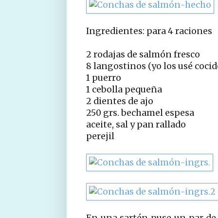
Ingredientes: para 4 raciones
2 rodajas de salmón fresco
8 langostinos (yo los usé cocid
1 puerro
1 cebolla pequeña
2 dientes de ajo
250 grs. bechamel espesa
aceite, sal y pan rallado
perejil
En una sartén puse un par de 