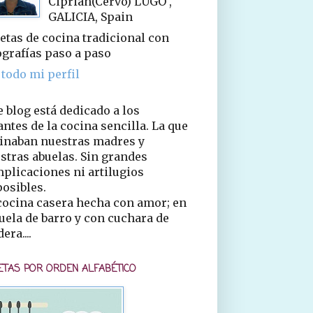
Ciprián(Cervo) LUGO ,
GALICIA, Spain
etas de cocina tradicional con
ografías paso a paso
 todo mi perfil
e blog está dedicado a los
ntes de la cocina sencilla. La que
inaban nuestras madres y
stras abuelas. Sin grandes
plicaciones ni artilugios
osibles.
cocina casera hecha con amor; en
uela de barro y con cuchara de
era....
ETAS POR ORDEN ALFABÉTICO