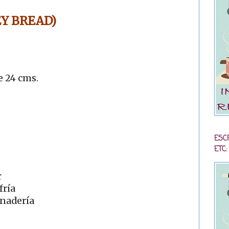
Y BREAD)
e 24 cms.
ESC
ETC:
r
fría
anadería