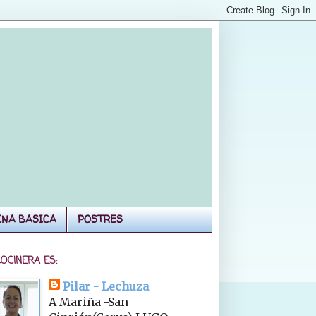
INA BASICA
POSTRES
COCINERA ES:
Pilar - Lechuza
A Mariña -San