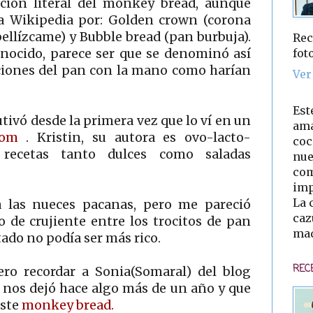
ción literal del monkey bread, aunque
a Wikipedia por: Golden crown (corona
ellízcame) y Bubble bread (pan burbuja).
Rec
fot
nocido, parece ser que se denominó así
iones del pan con la mano como harían
Ver
Est
ivó desde la primera vez que lo ví en un
ama
com
. Kristin, su autora es ovo-lacto-
coc
 recetas tanto dulces como saladas
nue
com
imp
La 
ía las nueces pacanas, pero me pareció
caz
o de crujiente entre los trocitos de pan
mad
ltado no podía ser más rico.
REC
ero recordar a Sonia(Somaral) del blog
e nos dejó hace algo más de un año y que
este
monkey bread
.