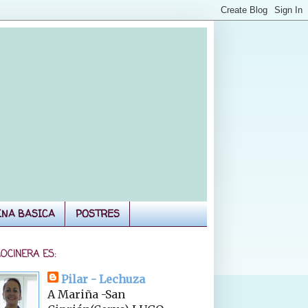
INA BASICA
POSTRES
COCINERA ES:
Pilar - Lechuza
A Mariña -San