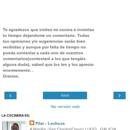
Te agradezco que visites mi cocina e inviertas
tu tiempo dejandome un comentario.
Todas
tus opiniones y/o sugerencias serán bien
recibidas y aunque por falta de tiempo no
pueda contestar a cada uno de vuestros
comentarios(contestaré a los que tengáis
alguna duda), sabed que los leo y los aprecio
enormemente. .
Gracias.
‹
›
Inicio
Ver versión web
LA COCINERA ES:
Pilar - Lechuza
A Mariña -San Ciprián(Cervo) LUGO , GALICIA,