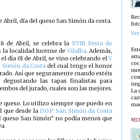
Rec
e Abril, día del queso San Simón da costa.
fot
Ver
8 de Abril, se celebra la
XVIII Festa do
Est
 la localidad lucense de
Vilalba
. Además,
ama
el día 01 de Abril, se vino celebrando el
V
coc
n Simón da Costa
del cual tengo el honor
nue
urado. Así que seguramente cuando estéis
com
é degustando las tapas finalistas para
imp
miembos del jurado, cuales son las mejores.
La 
caz
e queso. Lo utilizo siempre que puedo en
mad
l que desde la
D.O.P. San Simón da Costa
el queso San Simón" no podía menos que
REC
a.