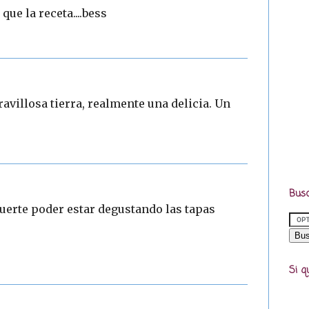
ue la receta....bess
villosa tierra, realmente una delicia. Un
Busc
suerte poder estar degustando las tapas
Si q