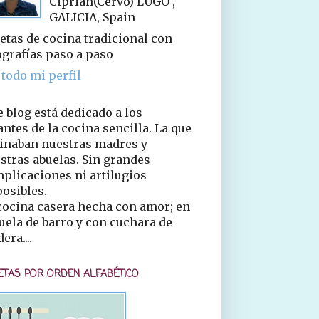
Ciprián(Cervo) LUGO ,
GALICIA, Spain
etas de cocina tradicional con
ografías paso a paso
 todo mi perfil
e blog está dedicado a los
ntes de la cocina sencilla. La que
inaban nuestras madres y
stras abuelas. Sin grandes
plicaciones ni artilugios
osibles.
cocina casera hecha con amor; en
uela de barro y con cuchara de
era....
ETAS POR ORDEN ALFABÉTICO