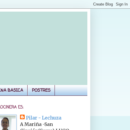
INA BASICA
POSTRES
COCINERA ES:
Pilar - Lechuza
A Mariña -San