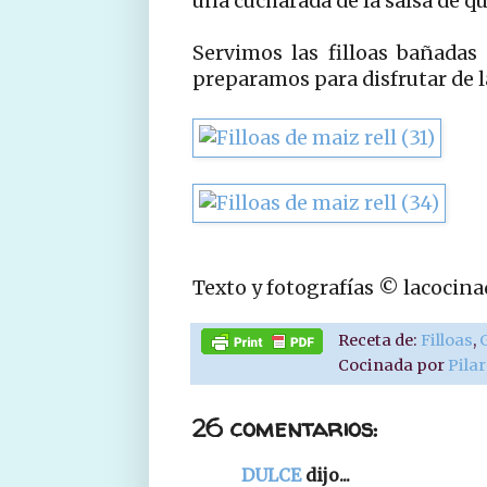
una cucharada de la salsa de q
Servimos las filloas bañada
preparamos para disfrutar de la
Texto y fotografías © lacocin
Receta de:
Filloas
,
Cocinada por
Pila
26 comentarios:
DULCE
dijo...