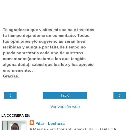
Te agradezco que visites mi cocina e inviertas
tu tiempo dejandome un comentario.
Todas
tus opiniones y/o sugerencias serán bien
recibidas y aunque por falta de tiempo no
pueda contestar a cada uno de vuestros
comentarios(contestaré a los que tengáis
alguna duda), sabed que los leo y los aprecio
enormemente. .
Gracias.
‹
›
Inicio
Ver versión web
LA COCINERA ES:
Pilar - Lechuza
A Mariña -San Ciprián(Cervo) LUGO , GALICIA,