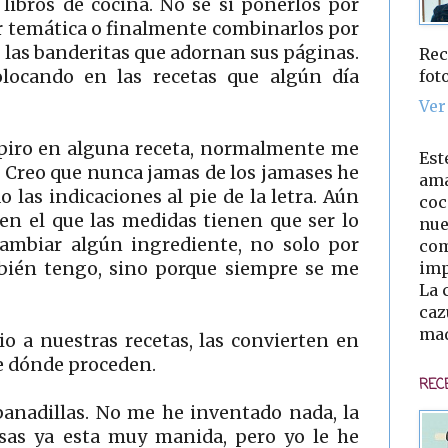
libros de cocina. No sé si ponerlos por
or temática o finalmente combinarlos por
de las banderitas que adornan sus páginas.
Rec
fot
locando en las recetas que algún día
Ver
piro en alguna receta, normalmente me
Est
. Creo que nunca jamas de los jamases he
ama
 las indicaciones al pie de la letra. Aún
coc
en el que las medidas tienen que ser lo
nue
cambiar algún ingrediente, no solo por
com
imp
mbién tengo, sino porque siempre se me
La 
caz
mad
o a nuestras recetas, las convierten en
e dónde proceden.
REC
anadillas. No me he inventado nada, la
as ya esta muy manida, pero yo le he