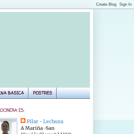
INA BASICA
POSTRES
COCINERA ES:
Pilar - Lechuza
A Mariña -San