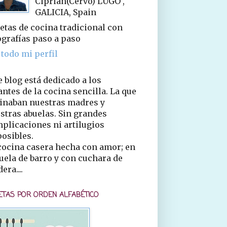
Ciprián(Cervo) LUGO ,
GALICIA, Spain
etas de cocina tradicional con
ografías paso a paso
 todo mi perfil
e blog está dedicado a los
ntes de la cocina sencilla. La que
inaban nuestras madres y
stras abuelas. Sin grandes
plicaciones ni artilugios
osibles.
cocina casera hecha con amor; en
uela de barro y con cuchara de
era....
ETAS POR ORDEN ALFABÉTICO