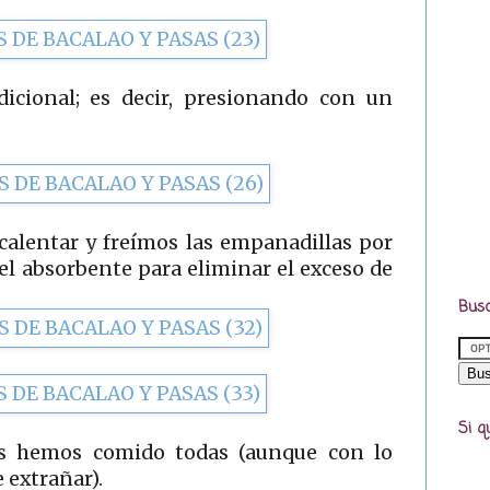
icional; es decir, presionando con un
alentar y freímos las empanadillas por
l absorbente para eliminar el exceso de
Busc
Si q
as hemos comido todas (aunque con lo
 extrañar).