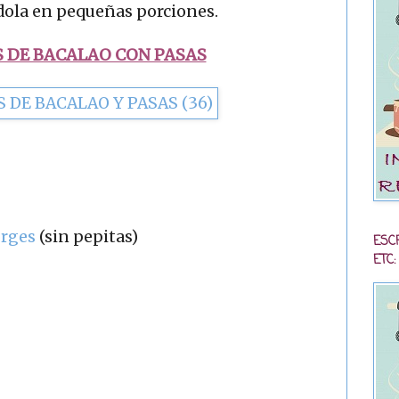
dola en pequeñas porciones.
 DE BACALAO CON PASAS
orges
(sin pepitas)
ESC
ETC: