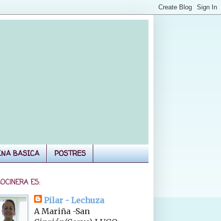
INA BASICA
POSTRES
COCINERA ES:
Pilar - Lechuza
A Mariña -San