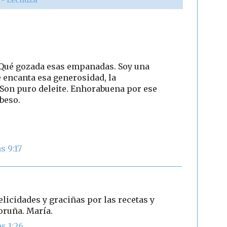
. Qué gozada esas empanadas. Soy una
 encanta esa generosidad, la
 Son puro deleite. Enhorabuena por ese
beso.
s 9:17
licidades y graciñas por las recetas y
oruña. María.
s 1:26