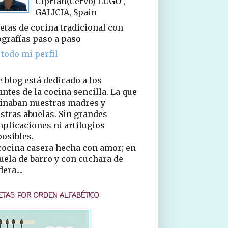
Ciprián(Cervo) LUGO ,
GALICIA, Spain
etas de cocina tradicional con
ografías paso a paso
 todo mi perfil
e blog está dedicado a los
ntes de la cocina sencilla. La que
inaban nuestras madres y
stras abuelas. Sin grandes
plicaciones ni artilugios
osibles.
cocina casera hecha con amor; en
uela de barro y con cuchara de
era....
ETAS POR ORDEN ALFABÉTICO