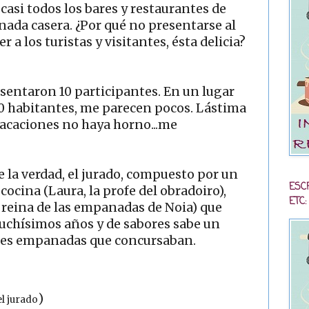
asi todos los bares y restaurantes de
da casera. ¿Por qué no presentarse al
 a los turistas y visitantes, ésta delicia?
esentaron 10 participantes. En un lugar
00 habitantes, me parecen pocos. Lástima
vacaciones no haya horno...me
de la verdad, el jurado, compuesto por un
ESC
ocina (Laura, la profe del obradoiro),
ETC:
 reina de las empanadas de Noia) que
uchísimos años y de sabores sabe un
entes empanadas que concursaban.
)
el jurado