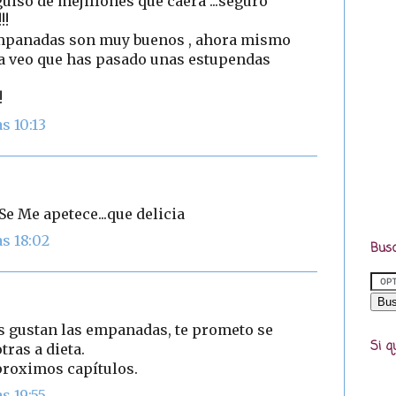
uiso de mejillones que caera ...seguro
!!
 empanadas son muy buenos , ahora mismo
Ya veo que has pasado unas estupendas
!
s 10:13
Se Me apetece...que delicia
s 18:02
Busc
s gustan las empanadas, te prometo se
Si q
tras a dieta.
proximos capítulos.
s 19:55