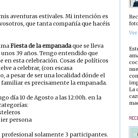
mis aventuras estivales. Mi intención es
Rec
fot
vosotros, que tanta compañía que hacéis
Ver
sima
Fiesta de la empanada
que se lleva
Est
e unos 39 años. Tengo entendido que
ama
en esta celebración. Cosas de políticos
coc
elve a celebrar, (con escasa
nue
o, a pesar de ser una localidad dónde el
com
imp
a familiar es precisamente la empanada.
La 
caz
go día 10 de Agosto a las 12:00h. en la
mad
categorías:
steleros
REC
uier persona
 profesional solamente 3 participantes.