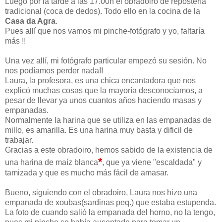
Luego por la tarde a las 17.00h el obradoiro de repostería
tradicional (coca de dedos). Todo ello en la cocina de la
Casa da Agra
.
Pues allí que nos vamos mi pinche-fotógrafo y yo, faltaría
más !!
Una vez allí, mi fotógrafo particular empezó su sesión. No
nos podíamos perder nada!!
Laura, la profesora, es una chica encantadora que nos
explicó muchas cosas que la mayoría desconocíamos, a
pesar de llevar ya unos cuantos años haciendo masas y
empanadas.
Normalmente la harina que se utiliza en las empanadas de
millo, es amarilla. Es una harina muy basta y dificil de
trabajar.
Gracias a este obradoiro, hemos sabido de la existencia de
*
una harina de maíz blanca
, que ya viene "escaldada" y
tamizada y que es mucho más fácil de amasar.
Bueno, siguiendo con el obradoiro, Laura nos hizo una
empanada de xoubas(sardinas peq.) que estaba estupenda.
La foto de cuando salió la empanada del horno, no la tengo,