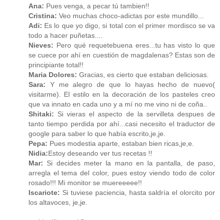
Ana:
Pues venga, a pecar tú tambien!!
Cristina:
Veo muchas choco-adictas por este mundillo...
Adi:
Es lo que yo digo, si total con el primer mordisco se va
todo a hacer puñetas....
Nieves:
Pero qué requetebuena eres...tu has visto lo que
se cuece por ahí en cuestión de magdalenas? Estas son de
principiante total!!
Maria Dolores:
Gracias, es cierto que estaban deliciosas.
Sara:
Y me alegro de que lo hayas hecho de nuevo(
visitarme). El estilo en la decoración de los pasteles creo
que va innato en cada uno y a mí no me vino ni de coña..
Shitaki:
Si vieras el aspecto de la servilleta despues de
tanto tiempo perdida por ahí...casi necesito el traductor de
google para saber lo que había escrito,je,je.
Pepa:
Pues modestia aparte, estaban bien ricas,je,e.
Nidia:
Estoy deseando ver tus recetas !!
Mar:
Si decides meter la mano en la pantalla, de paso,
arregla el tema del color, pues estoy viendo todo de color
rosado!!! Mi monitor se muereeeee!!
Iscariote:
Si tuviese paciencia, hasta saldría el olorcito por
los altavoces, je,je.