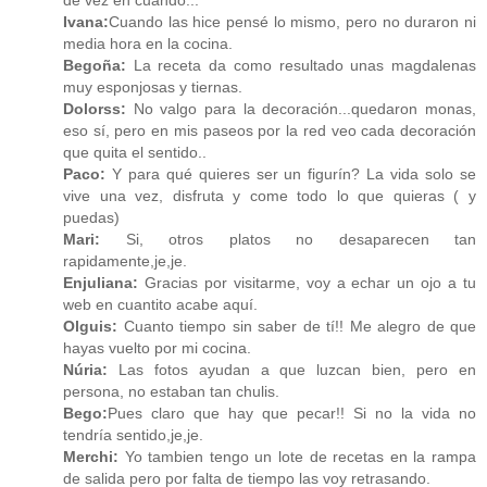
de vez en cuando...
Ivana:
Cuando las hice pensé lo mismo, pero no duraron ni
media hora en la cocina.
Begoña:
La receta da como resultado unas magdalenas
muy esponjosas y tiernas.
Dolorss:
No valgo para la decoración...quedaron monas,
eso sí, pero en mis paseos por la red veo cada decoración
que quita el sentido..
Paco:
Y para qué quieres ser un figurín? La vida solo se
vive una vez, disfruta y come todo lo que quieras ( y
puedas)
Mari:
Si, otros platos no desaparecen tan
rapidamente,je,je.
Enjuliana:
Gracias por visitarme, voy a echar un ojo a tu
web en cuantito acabe aquí.
Olguis:
Cuanto tiempo sin saber de tí!! Me alegro de que
hayas vuelto por mi cocina.
Núria:
Las fotos ayudan a que luzcan bien, pero en
persona, no estaban tan chulis.
Bego:
Pues claro que hay que pecar!! Si no la vida no
tendría sentido,je,je.
Merchi:
Yo tambien tengo un lote de recetas en la rampa
de salida pero por falta de tiempo las voy retrasando.