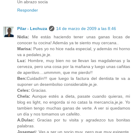
Un abrazo socia
Responder
Pilar - Lechuza
14 de marzo de 2009 a las 8:46
Nidia:
Me estás haciendo tener unas ganas locas de
conocer tu cocina! Además ya te siento muy cercana..
Marisa:
Pues yo no hice nada especial, y además mi horno
va a pedales,je,je.
Luz:
Hombre, muy bien no se llevan las magdalenas y la
cerveza, pero una cosa por la mañana y luego unas cañitas
de aperitivo....ummmm, que me pierdo!!
Ben:
Cuidadín!!! que luego la factura del dentista te va a
suponer un desembolso considerable,je,je.
Celes:
Gracias.
Chela:
Aunque estés a dieta, pasate cuando quieras, mi
blog es light, no engorda si no catas la mercancía,je,je. Yo
tambien tengo muchas ganas de verte. A ver si quedamos
un día y nos tomamos un cafelito.
A.Dulac:
Gracias por tu visita y agradezco tus bonitas
palabras.
Josemari:
Vas a ser un socio muy, pero que muy exigente,