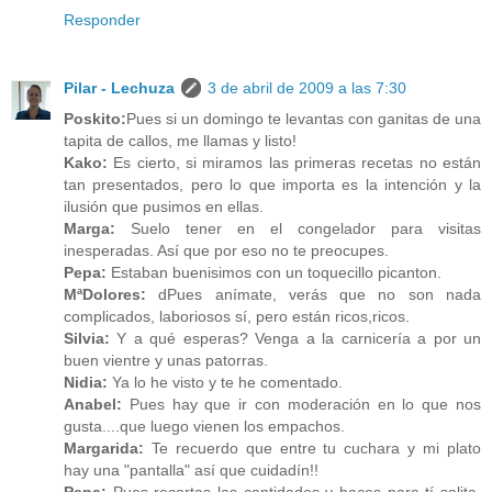
Responder
Pilar - Lechuza
3 de abril de 2009 a las 7:30
Poskito:
Pues si un domingo te levantas con ganitas de una
tapita de callos, me llamas y listo!
Kako:
Es cierto, si miramos las primeras recetas no están
tan presentados, pero lo que importa es la intención y la
ilusión que pusimos en ellas.
Marga:
Suelo tener en el congelador para visitas
inesperadas. Así que por eso no te preocupes.
Pepa:
Estaban buenisimos con un toquecillo picanton.
MªDolores:
dPues anímate, verás que no son nada
complicados, laboriosos sí, pero están ricos,ricos.
Silvia:
Y a qué esperas? Venga a la carnicería a por un
buen vientre y unas patorras.
Nidia:
Ya lo he visto y te he comentado.
Anabel:
Pues hay que ir con moderación en lo que nos
gusta....que luego vienen los empachos.
Margarida:
Te recuerdo que entre tu cuchara y mi plato
hay una "pantalla" así que cuidadín!!