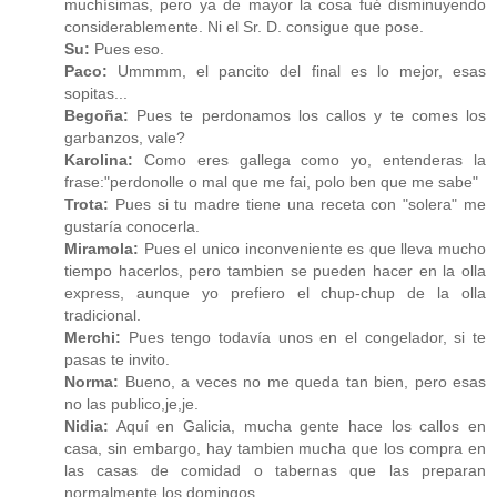
muchísimas, pero ya de mayor la cosa fué disminuyendo
considerablemente. Ni el Sr. D. consigue que pose.
Su:
Pues eso.
Paco:
Ummmm, el pancito del final es lo mejor, esas
sopitas...
Begoña:
Pues te perdonamos los callos y te comes los
garbanzos, vale?
Karolina:
Como eres gallega como yo, entenderas la
frase:"perdonolle o mal que me fai, polo ben que me sabe"
Trota:
Pues si tu madre tiene una receta con "solera" me
gustaría conocerla.
Miramola:
Pues el unico inconveniente es que lleva mucho
tiempo hacerlos, pero tambien se pueden hacer en la olla
express, aunque yo prefiero el chup-chup de la olla
tradicional.
Merchi:
Pues tengo todavía unos en el congelador, si te
pasas te invito.
Norma:
Bueno, a veces no me queda tan bien, pero esas
no las publico,je,je.
Nidia:
Aquí en Galicia, mucha gente hace los callos en
casa, sin embargo, hay tambien mucha que los compra en
las casas de comidad o tabernas que las preparan
normalmente los domingos.