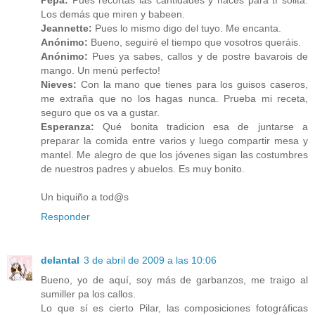
Pepa:
Pues recortas las cantidades y haces para tí solita.
Los demás que miren y babeen.
Jeannette:
Pues lo mismo digo del tuyo. Me encanta.
Anónimo:
Bueno, seguiré el tiempo que vosotros queráis.
Anónimo:
Pues ya sabes, callos y de postre bavarois de
mango. Un menú perfecto!
Nieves:
Con la mano que tienes para los guisos caseros,
me extraña que no los hagas nunca. Prueba mi receta,
seguro que os va a gustar.
Esperanza:
Qué bonita tradicion esa de juntarse a
preparar la comida entre varios y luego compartir mesa y
mantel. Me alegro de que los jóvenes sigan las costumbres
de nuestros padres y abuelos. Es muy bonito.
Un biquiño a tod@s
Responder
delantal
3 de abril de 2009 a las 10:06
Bueno, yo de aquí, soy más de garbanzos, me traigo al
sumiller pa los callos.
Lo que sí es cierto Pilar, las composiciones fotográficas