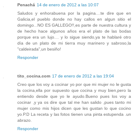
Penachá
14 de enero de 2012 a las 10:07
Saludos y enhorabuena por la pagina....te dire que en
Galicia,el pueblo donde no hay callos en algun sitio el
domingo...NO ES GALLEGO!!,es parte de nuestra cultura y
de hecho hace algunos años era el plato de las bodas
porque era un lujo.... y lo sigue siendo,ya te hablaré otro
día de un plato de mi tierra muy marinero y sabroso,la
"caldeirada",un besiño!
Responder
tito_cocina.com
17 de enero de 2012 a las 19:04
Creo que los voy a cocinar yo por que mi mujer no le gusta
la cocina,ella por supuesto que cocina y muy bien,pero la
entiendo desde que yo le ayudo.Bueno pues los voy a
cocinar ,y ya os dire que tal me han salido ,pues tanto mi
mujer como mis hijos dicen que les gustan lo que cocino
yo.P.D La receta y las fotos tienen una pinta estupenda .un
abrazo.
Responder