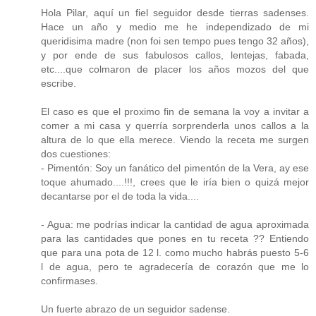
Hola Pilar, aquí un fiel seguidor desde tierras sadenses.
Hace un año y medio me he independizado de mi
queridisima madre (non foi sen tempo pues tengo 32 años),
y por ende de sus fabulosos callos, lentejas, fabada,
etc....que colmaron de placer los años mozos del que
escribe.
El caso es que el proximo fin de semana la voy a invitar a
comer a mi casa y querría sorprenderla unos callos a la
altura de lo que ella merece. Viendo la receta me surgen
dos cuestiones:
- Pimentón: Soy un fanático del pimentón de la Vera, ay ese
toque ahumado....!!!, crees que le iría bien o quizá mejor
decantarse por el de toda la vida....
- Agua: me podrías indicar la cantidad de agua aproximada
para las cantidades que pones en tu receta ?? Entiendo
que para una pota de 12 l. como mucho habrás puesto 5-6
l de agua, pero te agradecería de corazón que me lo
confirmases.
Un fuerte abrazo de un seguidor sadense.