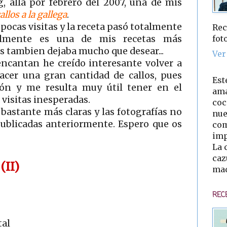
 allá por febrero del 2007, una de mis
allos a la gallega
.
pocas visitas y la receta pasó totalmente
Rec
fot
ualmente es una de mis recetas más
tos tambien dejaba mucho que desear...
Ver
encantan he creído interesante volver a
hacer una gran cantidad de callos, pues
Est
ón y me resulta muy útil tener en el
ama
visitas inesperadas.
coc
bastante más claras y las fotografías no
nue
publicadas anteriormente. Espero que os
com
imp
La 
caz
II)
mad
REC
tal