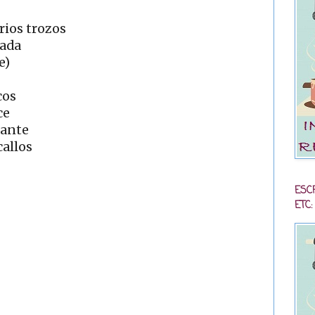
rios trozos
lada
e)
cos
ce
cante
callos
ESC
ETC: