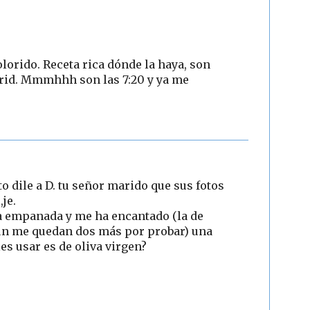
olorido. Receta rica dónde la haya, son
rid. Mmmhhh son las 7:20 y ya me
o dile a D. tu señor marido que sus fotos
je.
la empanada y me ha encantado (la de
aun me quedan dos más por probar) una
les usar es de oliva virgen?