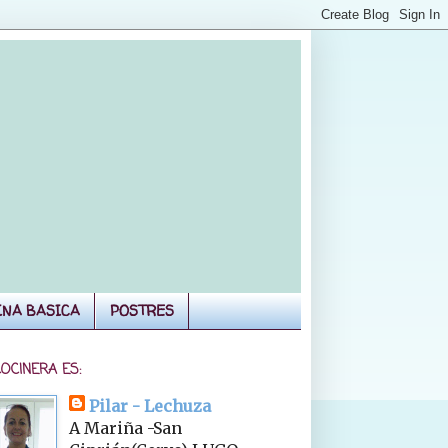
INA BASICA
POSTRES
COCINERA ES:
Pilar - Lechuza
A Mariña -San