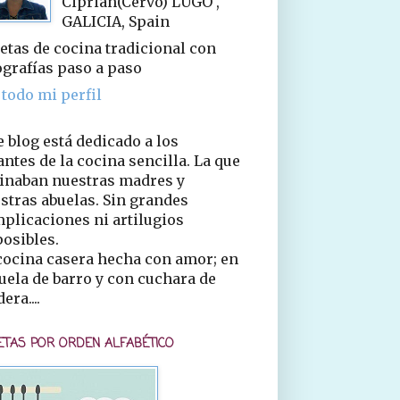
Ciprián(Cervo) LUGO ,
GALICIA, Spain
etas de cocina tradicional con
ografías paso a paso
 todo mi perfil
e blog está dedicado a los
ntes de la cocina sencilla. La que
inaban nuestras madres y
stras abuelas. Sin grandes
plicaciones ni artilugios
osibles.
cocina casera hecha con amor; en
uela de barro y con cuchara de
era....
ETAS POR ORDEN ALFABÉTICO