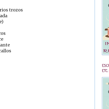
rios trozos
lada
e)
cos
ce
cante
callos
ESC
ETC: