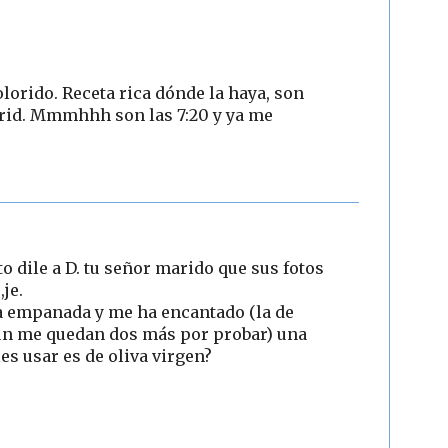
olorido. Receta rica dónde la haya, son
rid. Mmmhhh son las 7:20 y ya me
o dile a D. tu señor marido que sus fotos
je.
la empanada y me ha encantado (la de
aun me quedan dos más por probar) una
les usar es de oliva virgen?