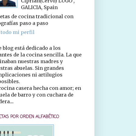
Ciprián(Cervo) LUGO ,
GALICIA, Spain
etas de cocina tradicional con
ografías paso a paso
 todo mi perfil
e blog está dedicado a los
ntes de la cocina sencilla. La que
inaban nuestras madres y
stras abuelas. Sin grandes
plicaciones ni artilugios
osibles.
cocina casera hecha con amor; en
uela de barro y con cuchara de
era....
ETAS POR ORDEN ALFABÉTICO