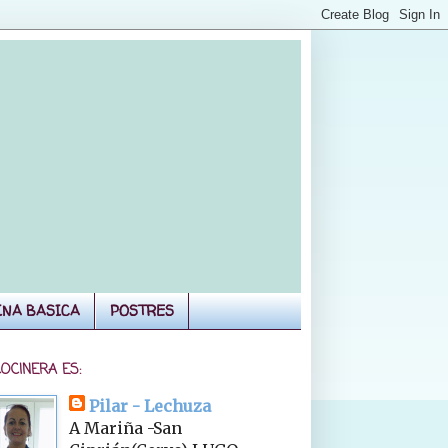
INA BASICA
POSTRES
COCINERA ES:
Pilar - Lechuza
A Mariña -San