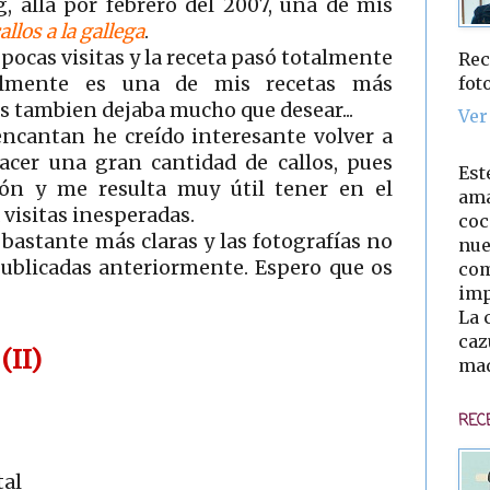
 allá por febrero del 2007, una de mis
allos a la gallega
.
pocas visitas y la receta pasó totalmente
Rec
fot
ualmente es una de mis recetas más
tos tambien dejaba mucho que desear...
Ver
encantan he creído interesante volver a
hacer una gran cantidad de callos, pues
Est
ón y me resulta muy útil tener en el
ama
visitas inesperadas.
coc
bastante más claras y las fotografías no
nue
publicadas anteriormente. Espero que os
com
imp
La 
caz
II)
mad
REC
tal