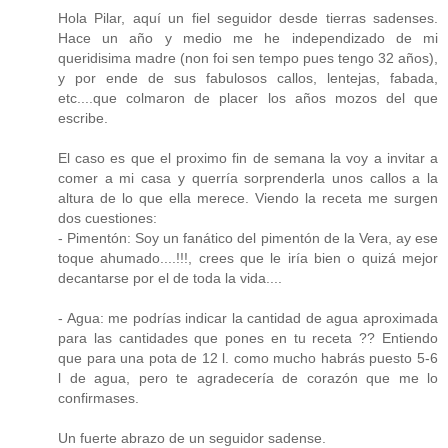
Hola Pilar, aquí un fiel seguidor desde tierras sadenses.
Hace un año y medio me he independizado de mi
queridisima madre (non foi sen tempo pues tengo 32 años),
y por ende de sus fabulosos callos, lentejas, fabada,
etc....que colmaron de placer los años mozos del que
escribe.
El caso es que el proximo fin de semana la voy a invitar a
comer a mi casa y querría sorprenderla unos callos a la
altura de lo que ella merece. Viendo la receta me surgen
dos cuestiones:
- Pimentón: Soy un fanático del pimentón de la Vera, ay ese
toque ahumado....!!!, crees que le iría bien o quizá mejor
decantarse por el de toda la vida....
- Agua: me podrías indicar la cantidad de agua aproximada
para las cantidades que pones en tu receta ?? Entiendo
que para una pota de 12 l. como mucho habrás puesto 5-6
l de agua, pero te agradecería de corazón que me lo
confirmases.
Un fuerte abrazo de un seguidor sadense.