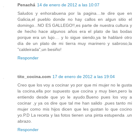
Penachá
14 de enero de 2012 a las 10:07
Saludos y enhorabuena por la pagina....te dire que en
Galicia,el pueblo donde no hay callos en algun sitio el
domingo...NO ES GALLEGO!!,es parte de nuestra cultura y
de hecho hace algunos años era el plato de las bodas
porque era un lujo.... y lo sigue siendo,ya te hablaré otro
día de un plato de mi tierra muy marinero y sabroso,la
"caldeirada",un besiño!
Responder
tito_cocina.com
17 de enero de 2012 a las 19:04
Creo que los voy a cocinar yo por que mi mujer no le gusta
la cocina,ella por supuesto que cocina y muy bien,pero la
entiendo desde que yo le ayudo.Bueno pues los voy a
cocinar ,y ya os dire que tal me han salido ,pues tanto mi
mujer como mis hijos dicen que les gustan lo que cocino
yo.P.D La receta y las fotos tienen una pinta estupenda .un
abrazo.
Responder