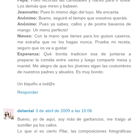
Pepa:
Pues recortas las cantidades y haces para tí solita.
Los demás que miren y babeen.
Jeannette:
Pues lo mismo digo del tuyo. Me encanta.
Anónimo:
Bueno, seguiré el tiempo que vosotros queráis.
Anónimo:
Pues ya sabes, callos y de postre bavarois de
mango. Un menú perfecto!
Nieves:
Con la mano que tienes para los guisos caseros,
me extraña que no los hagas nunca. Prueba mi receta,
seguro que os va a gustar.
Esperanza:
Qué bonita tradicion esa de juntarse a
preparar la comida entre varios y luego compartir mesa y
mantel. Me alegro de que los jóvenes sigan las costumbres
de nuestros padres y abuelos. Es muy bonito.
Un biquiño a tod@s
Responder
delantal
3 de abril de 2009 a las 10:06
Bueno, yo de aquí, soy más de garbanzos, me traigo al
sumiller pa los callos.
Lo que sí es cierto Pilar, las composiciones fotográficas