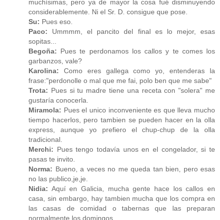
muchísimas, pero ya de mayor la cosa fué disminuyendo
considerablemente. Ni el Sr. D. consigue que pose.
Su:
Pues eso.
Paco:
Ummmm, el pancito del final es lo mejor, esas
sopitas...
Begoña:
Pues te perdonamos los callos y te comes los
garbanzos, vale?
Karolina:
Como eres gallega como yo, entenderas la
frase:"perdonolle o mal que me fai, polo ben que me sabe"
Trota:
Pues si tu madre tiene una receta con "solera" me
gustaría conocerla.
Miramola:
Pues el unico inconveniente es que lleva mucho
tiempo hacerlos, pero tambien se pueden hacer en la olla
express, aunque yo prefiero el chup-chup de la olla
tradicional.
Merchi:
Pues tengo todavía unos en el congelador, si te
pasas te invito.
Norma:
Bueno, a veces no me queda tan bien, pero esas
no las publico,je,je.
Nidia:
Aquí en Galicia, mucha gente hace los callos en
casa, sin embargo, hay tambien mucha que los compra en
las casas de comidad o tabernas que las preparan
normalmente los domingos.