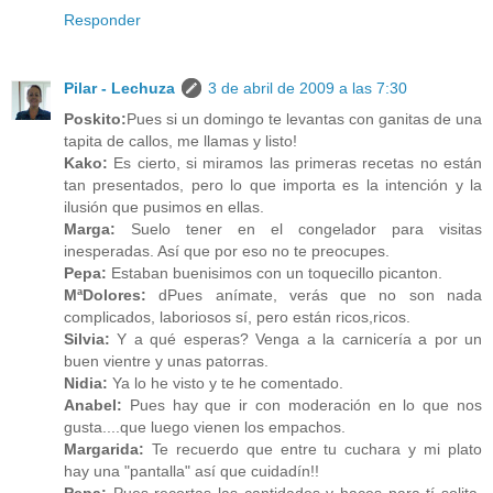
Responder
Pilar - Lechuza
3 de abril de 2009 a las 7:30
Poskito:
Pues si un domingo te levantas con ganitas de una
tapita de callos, me llamas y listo!
Kako:
Es cierto, si miramos las primeras recetas no están
tan presentados, pero lo que importa es la intención y la
ilusión que pusimos en ellas.
Marga:
Suelo tener en el congelador para visitas
inesperadas. Así que por eso no te preocupes.
Pepa:
Estaban buenisimos con un toquecillo picanton.
MªDolores:
dPues anímate, verás que no son nada
complicados, laboriosos sí, pero están ricos,ricos.
Silvia:
Y a qué esperas? Venga a la carnicería a por un
buen vientre y unas patorras.
Nidia:
Ya lo he visto y te he comentado.
Anabel:
Pues hay que ir con moderación en lo que nos
gusta....que luego vienen los empachos.
Margarida:
Te recuerdo que entre tu cuchara y mi plato
hay una "pantalla" así que cuidadín!!