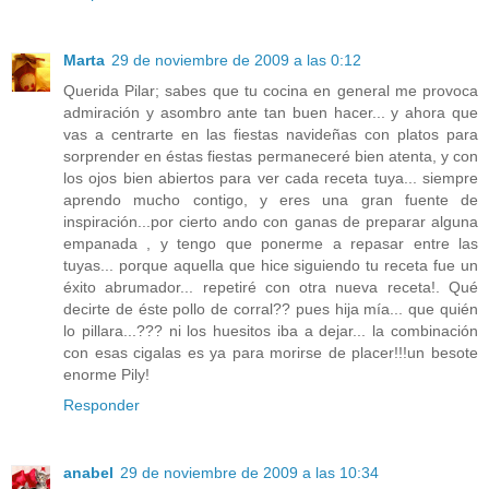
Marta
29 de noviembre de 2009 a las 0:12
Querida Pilar; sabes que tu cocina en general me provoca
admiración y asombro ante tan buen hacer... y ahora que
vas a centrarte en las fiestas navideñas con platos para
sorprender en éstas fiestas permaneceré bien atenta, y con
los ojos bien abiertos para ver cada receta tuya... siempre
aprendo mucho contigo, y eres una gran fuente de
inspiración...por cierto ando con ganas de preparar alguna
empanada , y tengo que ponerme a repasar entre las
tuyas... porque aquella que hice siguiendo tu receta fue un
éxito abrumador... repetiré con otra nueva receta!. Qué
decirte de éste pollo de corral?? pues hija mía... que quién
lo pillara...??? ni los huesitos iba a dejar... la combinación
con esas cigalas es ya para morirse de placer!!!un besote
enorme Pily!
Responder
anabel
29 de noviembre de 2009 a las 10:34