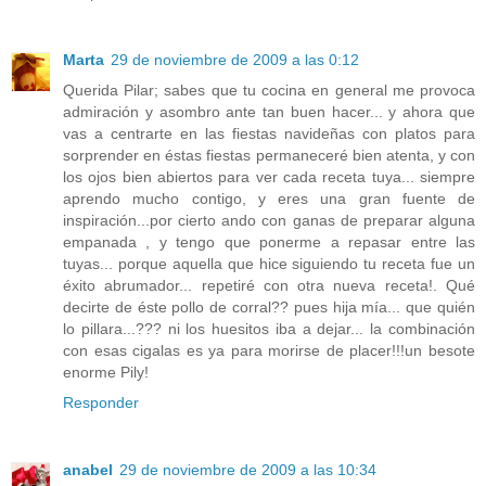
Marta
29 de noviembre de 2009 a las 0:12
Querida Pilar; sabes que tu cocina en general me provoca
admiración y asombro ante tan buen hacer... y ahora que
vas a centrarte en las fiestas navideñas con platos para
sorprender en éstas fiestas permaneceré bien atenta, y con
los ojos bien abiertos para ver cada receta tuya... siempre
aprendo mucho contigo, y eres una gran fuente de
inspiración...por cierto ando con ganas de preparar alguna
empanada , y tengo que ponerme a repasar entre las
tuyas... porque aquella que hice siguiendo tu receta fue un
éxito abrumador... repetiré con otra nueva receta!. Qué
decirte de éste pollo de corral?? pues hija mía... que quién
lo pillara...??? ni los huesitos iba a dejar... la combinación
con esas cigalas es ya para morirse de placer!!!un besote
enorme Pily!
Responder
anabel
29 de noviembre de 2009 a las 10:34