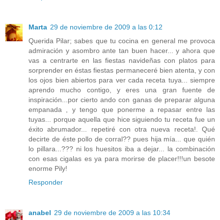
Marta
29 de noviembre de 2009 a las 0:12
Querida Pilar; sabes que tu cocina en general me provoca
admiración y asombro ante tan buen hacer... y ahora que
vas a centrarte en las fiestas navideñas con platos para
sorprender en éstas fiestas permaneceré bien atenta, y con
los ojos bien abiertos para ver cada receta tuya... siempre
aprendo mucho contigo, y eres una gran fuente de
inspiración...por cierto ando con ganas de preparar alguna
empanada , y tengo que ponerme a repasar entre las
tuyas... porque aquella que hice siguiendo tu receta fue un
éxito abrumador... repetiré con otra nueva receta!. Qué
decirte de éste pollo de corral?? pues hija mía... que quién
lo pillara...??? ni los huesitos iba a dejar... la combinación
con esas cigalas es ya para morirse de placer!!!un besote
enorme Pily!
Responder
anabel
29 de noviembre de 2009 a las 10:34