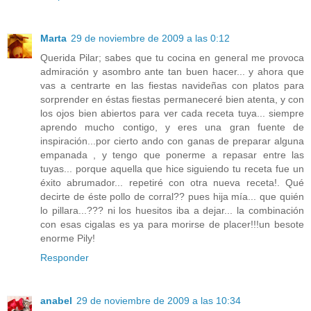
Marta
29 de noviembre de 2009 a las 0:12
Querida Pilar; sabes que tu cocina en general me provoca
admiración y asombro ante tan buen hacer... y ahora que
vas a centrarte en las fiestas navideñas con platos para
sorprender en éstas fiestas permaneceré bien atenta, y con
los ojos bien abiertos para ver cada receta tuya... siempre
aprendo mucho contigo, y eres una gran fuente de
inspiración...por cierto ando con ganas de preparar alguna
empanada , y tengo que ponerme a repasar entre las
tuyas... porque aquella que hice siguiendo tu receta fue un
éxito abrumador... repetiré con otra nueva receta!. Qué
decirte de éste pollo de corral?? pues hija mía... que quién
lo pillara...??? ni los huesitos iba a dejar... la combinación
con esas cigalas es ya para morirse de placer!!!un besote
enorme Pily!
Responder
anabel
29 de noviembre de 2009 a las 10:34