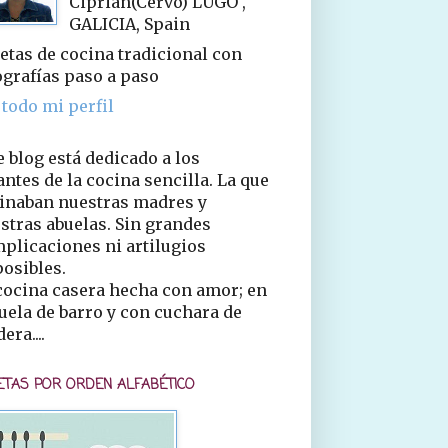
Ciprián(Cervo) LUGO ,
GALICIA, Spain
etas de cocina tradicional con
ografías paso a paso
 todo mi perfil
e blog está dedicado a los
ntes de la cocina sencilla. La que
inaban nuestras madres y
stras abuelas. Sin grandes
plicaciones ni artilugios
osibles.
cocina casera hecha con amor; en
uela de barro y con cuchara de
era....
ETAS POR ORDEN ALFABÉTICO