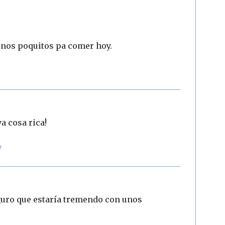
 unos poquitos pa comer hoy.
a cosa rica!
7
guro que estaría tremendo con unos