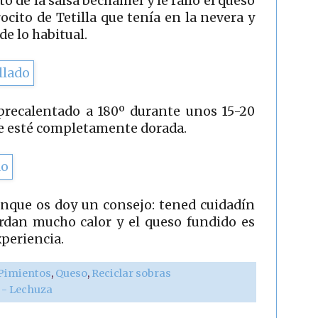
o de la salsa bechamel y le rallo el queso
ocito de Tetilla que tenía en la nevera y
de lo habitual.
precalentado a 180º durante unos 15-20
ie esté completamente dorada.
nque os doy un consejo: tened cuidadín
ardan mucho calor y el queso fundido es
xperiencia.
Pimientos
,
Queso
,
Reciclar sobras
r - Lechuza