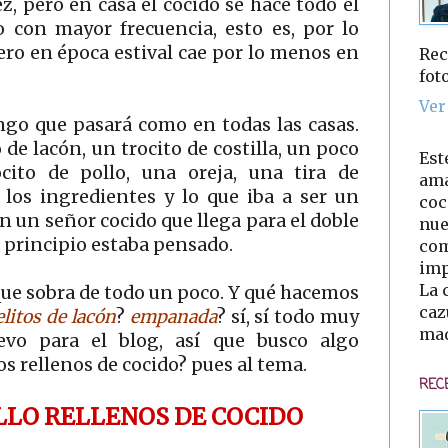
ez, pero en casa el cocido se hace todo el
o con mayor frecuencia, esto es, por lo
ro en época estival cae por lo menos en
Rec
fot
Ver
ngo que pasará como en todas las casas.
e lacón, un trocito de costilla, un poco
Est
cito de pollo, una oreja, una tira de
ama
os los ingredientes y lo que iba a ser un
coc
n un señor cocido que llega para el doble
nue
 principio estaba pensado.
com
imp
La 
 que sobra de todo un poco. Y qué hacemos
caz
elitos de lacón
?
empanada
? sí, sí todo muy
mad
evo para el blog, así que busco algo
os rellenos de cocido? pues al tema.
REC
LLO RELLENOS DE COCIDO