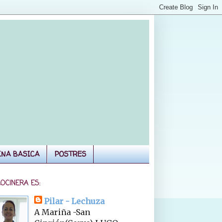
INA BASICA
POSTRES
COCINERA ES:
Pilar - Lechuza
A Mariña -San